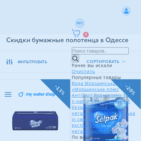
РУС
0
Скидки бумажные полотенца в Одессе
СОРТИРОВАТЬ
ФИЛЬТРОВАТЬ
Ранее вы искали
Очистить
Популярные товары
Вода Моршинська 18,9 л
-13%
-20%
«Моршинська плюс
АнтіОксі йод+селен» 18,9
л напій безалкогольний
безкалорійний
негазований
Моршинська
зі смаком чорниці та
екстрактом м'яти 1,5 л
негазований напій
По вашему запросу