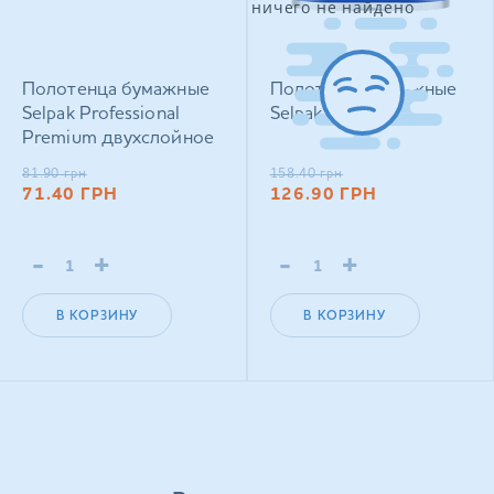
ничего не найдено
Полотенца бумажные
Полотенца бумажные
Selpak Professional
Selpak 2 рулона
Premium двухслойное
V‑сложения 150 шт
81.90
грн
158.40
грн
71.40
ГРН
126.90
ГРН
-
+
-
+
В КОРЗИНУ
В КОРЗИНУ