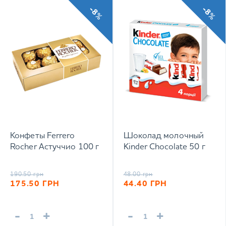
-8%
-8%
Конфеты Ferrero
Шоколад молочный
Rocher Астуччио 100 г
Kinder Chocolate 50 г
190.50
грн
48.00
грн
175.50
ГРН
44.40
ГРН
-
+
-
+