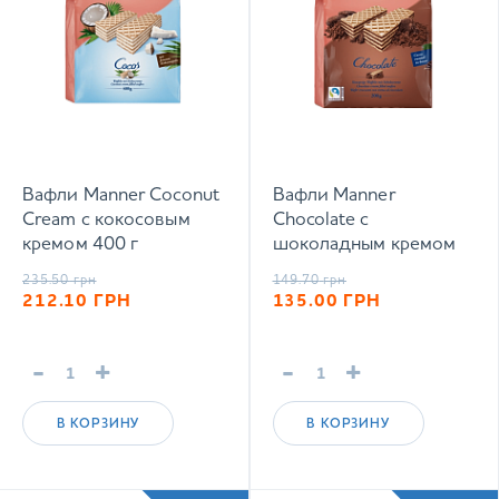
Вафли Manner Coconut
Вафли Manner
Cream с кокосовым
Chocolate с
кремом 400 г
шоколадным кремом
200 г
235.50
грн
149.70
грн
212.10
ГРН
135.00
ГРН
-
+
-
+
В КОРЗИНУ
В КОРЗИНУ