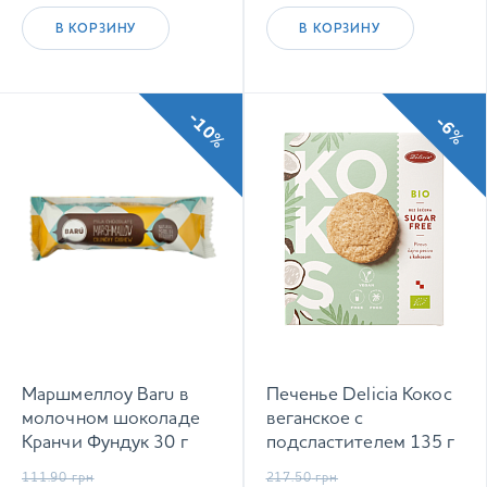
В КОРЗИНУ
В КОРЗИНУ
-10%
-6%
Маршмеллоу Baru в
Печенье Delicia Кокос
молочном шоколаде
веганское с
Кранчи Фундук 30 г
подсластителем 135 г
111.90
грн
217.50
грн