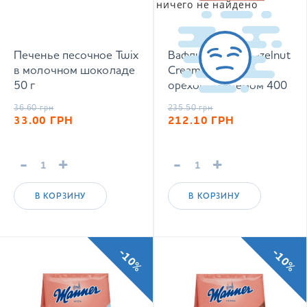
ничего не найдено
Печенье песочное Twix
Вафли Manner Hazelnut
в молочном шоколаде
Cream Filled с
50 г
ореховым кремом 400
г
36.60
грн
235.50
грн
33.00
ГРН
212.10
ГРН
-
+
-
+
В КОРЗИНУ
В КОРЗИНУ
-10%
-10%