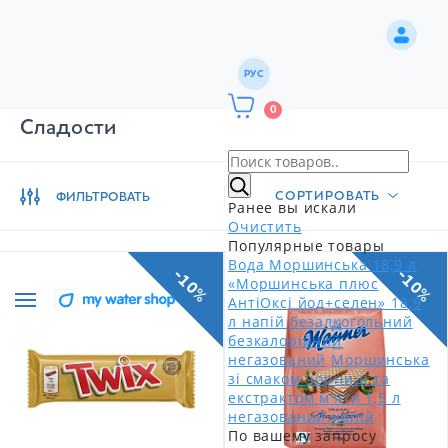
РУС
0
Сладости
СОРТИРОВАТЬ
ФИЛЬТРОВАТЬ
Ранее вы искали
Очистить
Популярные товары
Вода Моршинська 18,9 л
-10%
-10%
«Моршинська плюс
АнтіОксі йод+селен» 18,9
л напій безалкогольний
безкалорійний
негазований
Моршинська
зі смаком чорниці та
екстрактом м'яти 1,5 л
негазований напій
По вашему запросу