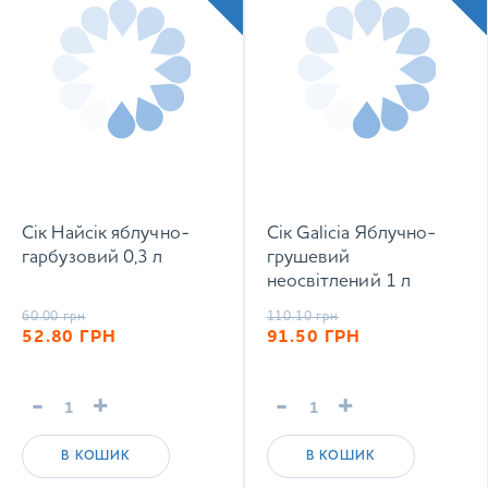
Сік Найсік яблучно-
Сік Galicia Яблучно-
гарбузовий 0,3 л
грушевий
неосвітлений 1 л
60.00
грн
110.10
грн
52.80
ГРН
91.50
ГРН
-
+
-
+
В КОШИК
В КОШИК