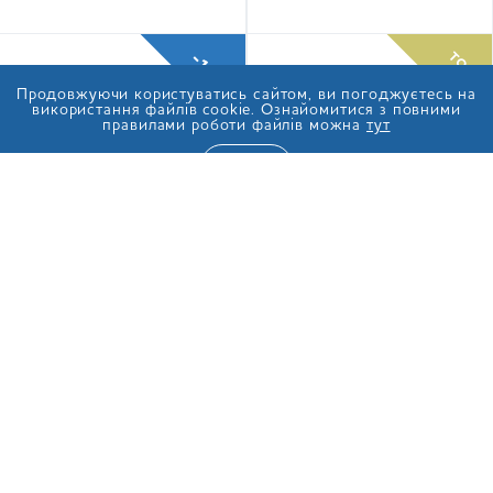
-11%
TOP
Продовжуючи користуватись сайтом, ви погоджуєтесь на
використання файлів cookie. Ознайомитися з повними
правилами роботи файлів можна
тут
ТАК
Сік Galicia Яблучний
Сік Найсік яблучний 3
неосвітлений 0,2 л
л
27.30
грн
250.80
ГРН
24.30
ГРН