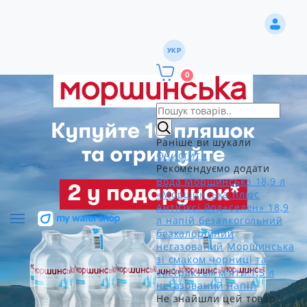
УКР
0
Раніше ви шукали
Очистити
Рекомендуємо додати
Вода Моршинська 18,9 л
«Моршинська плюс
АнтіОксі йод+селен» 18,9
л напій безалкогольний
безкалорійний
негазований
Моршинська
зі смаком чорниці та
екстрактом м'яти 1,5 л
негазований напій
Не знайшли цей товар?