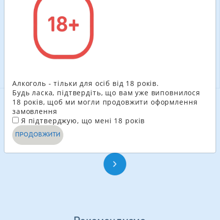
100.80
ГРН
204.60
ГРН
-
+
-
+
В КОШИК
В КОШИК
Алкоголь - тільки для осіб від 18 років.
Будь ласка, підтвердіть, що вам уже виповнилося
18 років, щоб ми могли продовжити оформлення
замовлення
ДИВИТИСЬ ЩЕ
Я підтверджую, що мені 18 років
ПРОДОВЖИТИ
1
2
3
4
...
26