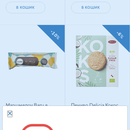
В КОШИК
В КОШИК
-10%
-6%
Маршмелоу Baru в
Печиво Delicia Кокос
молочному шоколаді
веганське з
Кранчі Фундук 30 г
підсолоджувачем 135
г
111.90
грн
217.50
грн