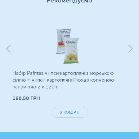
Рекомендуємо
Набір Pafritas чипси картопляні з морською
сіллю + чипси картопляні Ріоха з копченою
паприкою 2 х 120 г
160.50
ГРН
В КОШИК