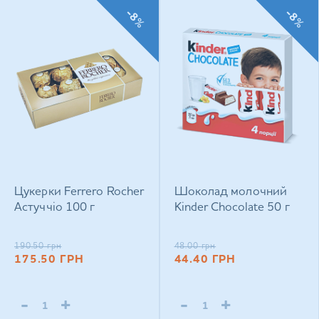
-8%
-8%
Цукерки Ferrero Rocher
Шоколад молочний
Астуччіо 100 г
Kinder Chocolate 50 г
190.50
грн
48.00
грн
175.50
ГРН
44.40
ГРН
-
+
-
+