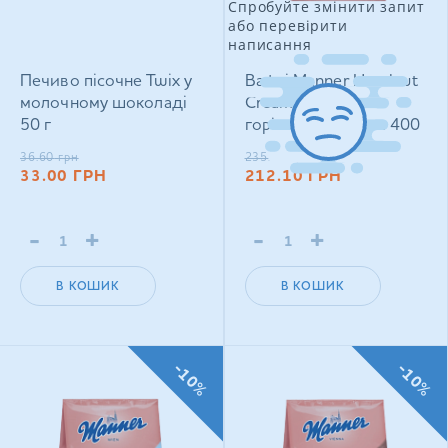
Спробуйте змінити запит
або перевірити
написання
Печиво пісочне Twix у
Вафлі Manner Hazelnut
молочному шоколаді
Cream Filled з
50 г
горіховим кремом 400
г
36.60
грн
235.50
грн
33.00
ГРН
212.10
ГРН
-
+
-
+
В КОШИК
В КОШИК
-10%
-10%