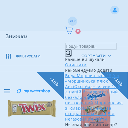
УКР
0
Знижки
СОРТУВАТИ
ФІЛЬТРУВАТИ
Раніше ви шукали
Очистити
Рекомендуємо додати
Вода Моршинська 18,9 л
-10%
-10%
«Моршинська плюс
АнтіОксі йод+селен» 18,9
л напій безалкогольний
безкалорійний
негазований
Моршинська
зі смаком чорниці та
екстрактом м'яти 1,5 л
негазований напій
Не знайшли цей товар?