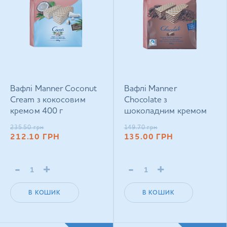
Вафлі Manner Coconut
Вафлі Manner
Cream з кокосовим
Chocolate з
кремом 400 г
шоколадним кремом
200 г
235.50
грн
149.70
грн
212.10
ГРН
135.00
ГРН
-
+
-
+
В КОШИК
В КОШИК