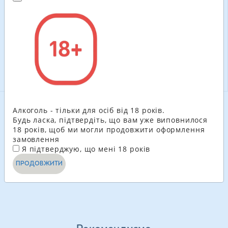
53.40
ГРН
90.00
ГРН
-
+
-
+
В КОШИК
В КОШИК
Алкоголь - тільки для осіб від 18 років.
ДИВИТИСЬ ЩЕ
Будь ласка, підтвердіть, що вам уже виповнилося
18 років, щоб ми могли продовжити оформлення
замовлення
1
2
3
4
...
26
Я підтверджую, що мені 18 років
ПРОДОВЖИТИ