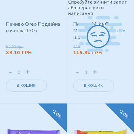
Спробуйте змінити запит
або перевірити
написання
Печиво Oreo Подвійна
Печиво Milka Choco
начинка 170 г
Moo вкрите молочним
шоколадом 120 г
99.00
грн
128.40
грн
89.10
ГРН
115.80
ГРН
-
+
-
+
В КОШИК
В КОШИК
-10%
-10%