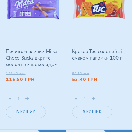
Печиво-палички Milka
Крекер Tuc солоний зі
Choco Sticks вкрите
смаком паприки 100 г
молочним шоколадом
112 г
128.40
грн
59.10
грн
115.80
ГРН
53.40
ГРН
-
+
-
+
В КОШИК
В КОШИК