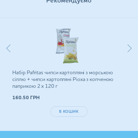
Рекомендуємо
Набір Pafritas чипси картопляні з морською
сіллю + чипси картопляні Ріоха з копченою
паприкою 2 х 120 г
160.50
ГРН
В КОШИК