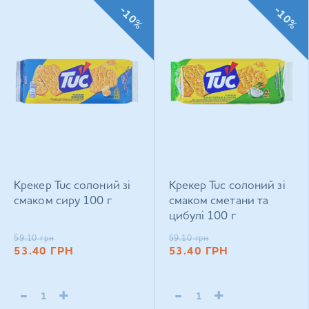
-10%
-10%
Крекер Tuc солоний зі
Крекер Tuc солоний зі
смаком сиру 100 г
смаком сметани та
цибулі 100 г
59.10
грн
59.10
грн
53.40
ГРН
53.40
ГРН
-
+
-
+