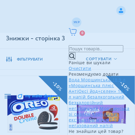
УКР
0
Знижки - сторінка 3
СОРТУВАТИ
ФІЛЬТРУВАТИ
Раніше ви шукали
Очистити
Рекомендуємо додати
Вода Моршинська 18,9 л
-10%
-10%
«Моршинська плюс
АнтіОксі йод+селен» 18,9
л напій безалкогольний
безкалорійний
негазований
Моршинська
зі смаком чорниці та
екстрактом м'яти 1,5 л
негазований напій
Не знайшли цей товар?