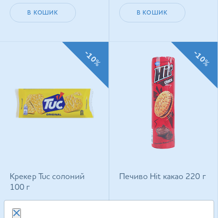
В КОШИК
В КОШИК
-10%
-10%
Крекер Tuc солоний
Печиво Hit какао 220 г
100 г
59.10
грн
99.90
грн