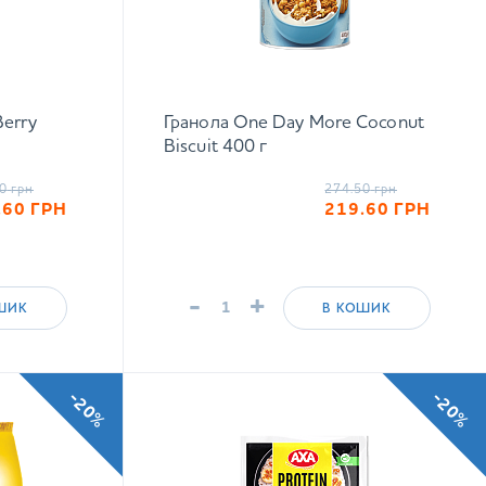
Berry
Гранола One Day More Coconut
Biscuit 400 г
0
грн
274.50
грн
.60
ГРН
219.60
ГРН
-
+
ШИК
В КОШИК
-20%
-20%