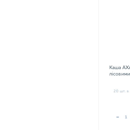
Каша АХА
лісовими
20 шт. в 
-