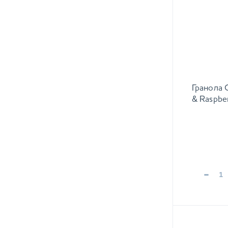
Гранола 
& Raspbe
-