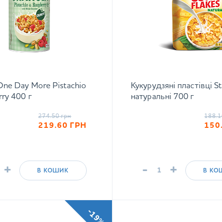
One Day More Pistachio
Кукурудзяні пластівці St
rry 400 г
натуральні 700 г
274.50
грн
188.1
219.60
ГРН
150
+
-
+
В КОШИК
В КО
-19%