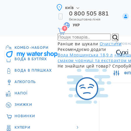
КИЇВ
0 800 505 881
безкоштовна лінія
УКР
0
Раніше ви шукали
Очистити
Головн
КОМБО-НАБОРИ
Рекомендуємо додати
Сухі
Вода Моршинська 18,9 л
«Морши
смаком чорниці та екстрактом м
ВОДА В БУТЛЯХ
Не знайшли цей товар? Спробуй
ВОДА В ПЛЯШКАХ
ФІЛ
АЛКОГОЛЬ
НАПОЇ
ЗНИЖКИ
НОВИНКИ
КУЛЕРИ