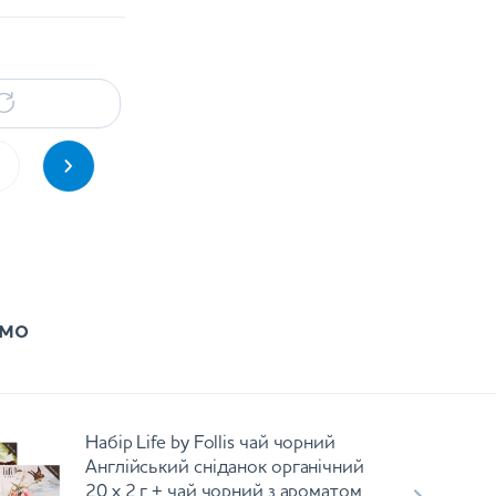
мо
Набір Life by Follis чай чорний
Англійський сніданок органічний
20 х 2 г + чай чорний з ароматом