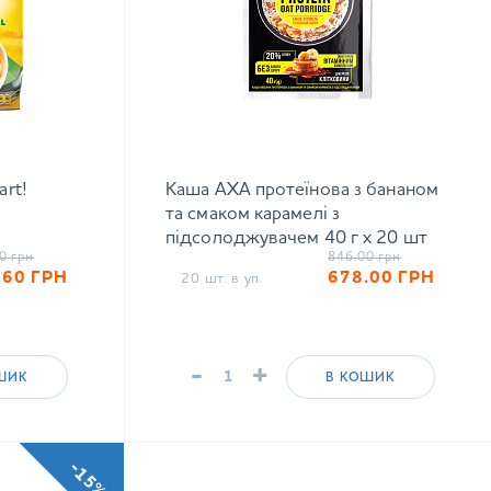
art!
Каша АХА протеїнова з бананом
та смаком карамелі з
підсолоджувачем 40 г х 20 шт
0
грн
846.00
грн
.60
ГРН
678.00
ГРН
20 шт. в уп.
-
+
ШИК
В КОШИК
-15%