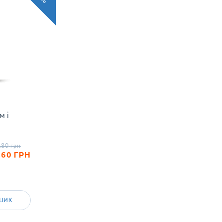
м і
.80
грн
.60
ГРН
ШИК