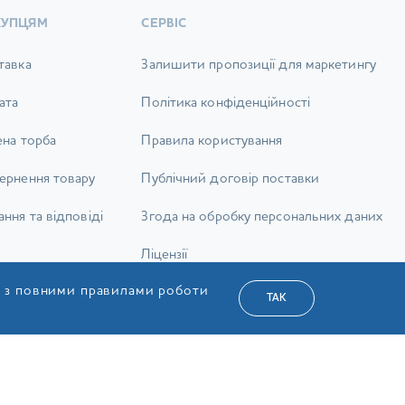
КУПЦЯМ
СЕРВІС
тавка
Залишити пропозиції для маркетингу
ата
Політика конфіденційності
ена торба
Правила користування
ернення товару
Публічний договір поставки
ння та відповіді
Згода на обробку персональних даних
Ліцензії
я з повними правилами роботи
Карта сайту
ТАК
а Сервіс»
УКР