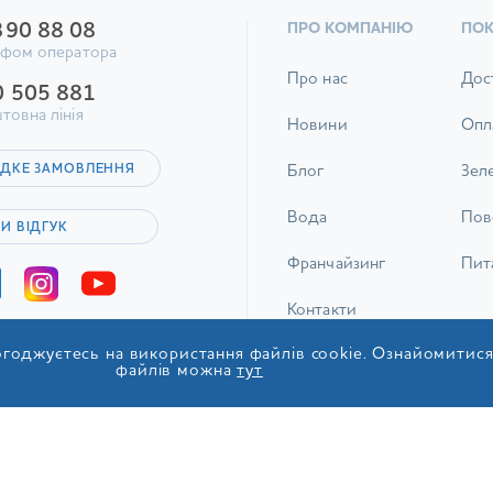
390 88 08
ПРО КОМПАНІЮ
ПО
ифом оператора
Про нас
Дос
0 505 881
товна лінія
Новини
Опл
ДКЕ ЗАМОВЛЕННЯ
Блог
Зел
Вода
Пов
И ВІДГУК
Франчайзинг
Пита
Контакти
годжуєтесь на використання файлів cookie. Ознайомитис
файлів можна
тут
© 2017-2026 ТОВ «ІДС Акв