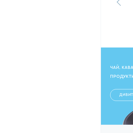
113.10
грн
102.00
ГРН
ЧАЙ, КАВ
ПРОДУКТ
ДИВИ