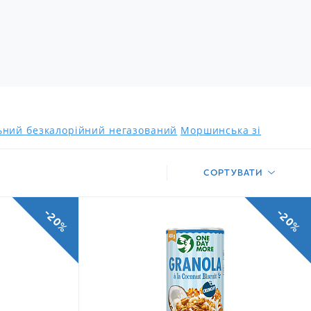
и
льний безкалорійний негазований
Моршинська зі
СОРТУВАТИ
-20%
-20%