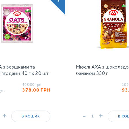
 з вершками та
Мюслі АХА з шоколадо
 ягодами 40 г х 20 шт
бананом 330 г
468.00
грн
109
378.00
ГРН
93
уп.
+
-
+
В КОШИК
В КО