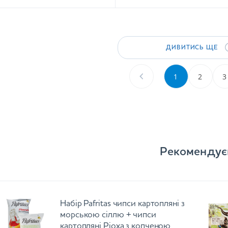
ДИВИТИСЬ ЩЕ
1
2
3
Рекомендує
Набір Pafritas чипси картопляні з
морською сіллю + чипси
картопляні Ріоха з копченою