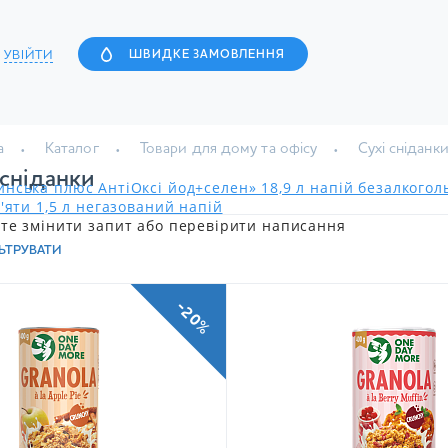
УВІЙТИ
ШВИДКЕ ЗАМОВЛЕННЯ
а
Каталог
Товари для дому та офісу
Сухі сніданк
 сніданки
нська плюс АнтіОксі йод+селен» 18,9 л напій безалкого
'яти 1,5 л негазований напій
те змінити запит або перевірити написання
ЬТРУВАТИ
-20%