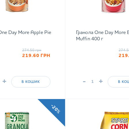
One Day More Apple Pie
Гранола One Day More 
Muffin 400 г
274.50
грн
274.5
219.60
ГРН
219
+
-
+
В КОШИК
В КО
-20%