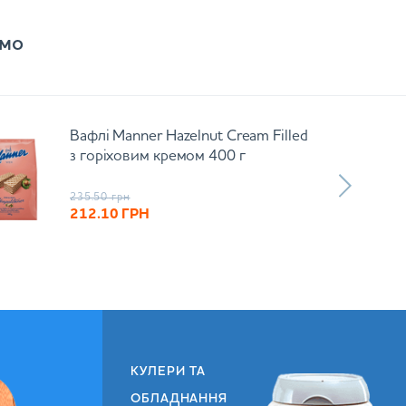
мо
Вафлі Manner Hazelnut Cream Filled
з горіховим кремом 400 г
235.50
грн
212.10
ГРН
КУЛЕРИ ТА
ОБЛАДНАННЯ