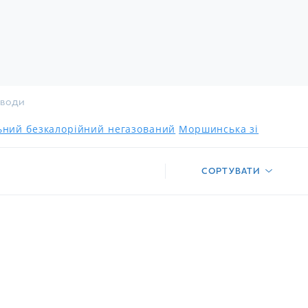
 води
льний безкалорійний негазований
Моршинська зі
СОРТУВАТИ