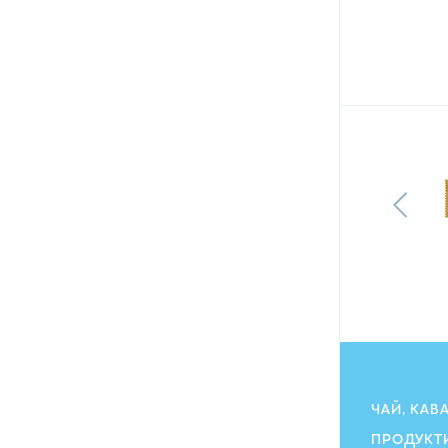
Набір Life by Follis чай чорний
Англійський сніданок органічний
20 х 2 г + чай чорний з ароматом
Шампанське-Полуниця 20 х 1,8 г
249.90
ГРН
ЧАЙ, КАВ
ПРОДУКТ