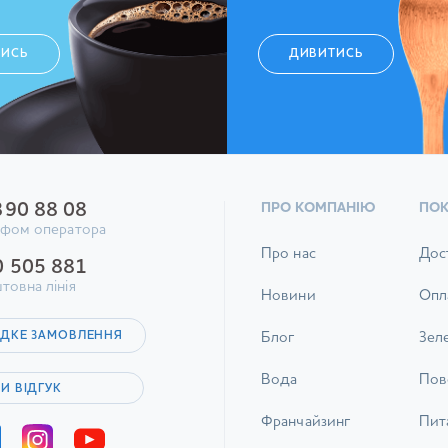
ТИСЬ
ДИВИТИСЬ
390 88 08
ПРО КОМПАНІЮ
ПО
ифом оператора
Про нас
Дос
0 505 881
товна лінія
Новини
Опл
ДКЕ ЗАМОВЛЕННЯ
Блог
Зел
Вода
Пов
И ВІДГУК
Франчайзинг
Пита