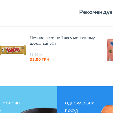
Рекомендує
Печиво пісочне Twix у молочному
шоколаді 50 г
36.60
грн
33.00
ГРН
А, МОЛОЧНІ
ОДНОРАЗОВИЙ
И
ПОСУД