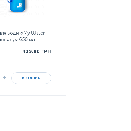
для води «My Water
armony» 650 мл
439.80
ГРН
+
В КОШИК