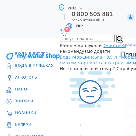
КИЇВ
0 800 505 881
безкоштовна лінія
УКР
0
Раніше ви шукали
Очистити
Головн
Рекомендуємо додати
Пляш
ВОДА В БУТЛЯХ
Вода Моршинська 18,9 л
«Морши
смаком чорниці та екстрактом м
ВОДА В ПЛЯШКАХ
Не знайшли цей товар? Спробуй
АЛКОГОЛЬ
НАПОЇ
ЗНИЖКИ
НОВИНКИ
КУЛЕРИ