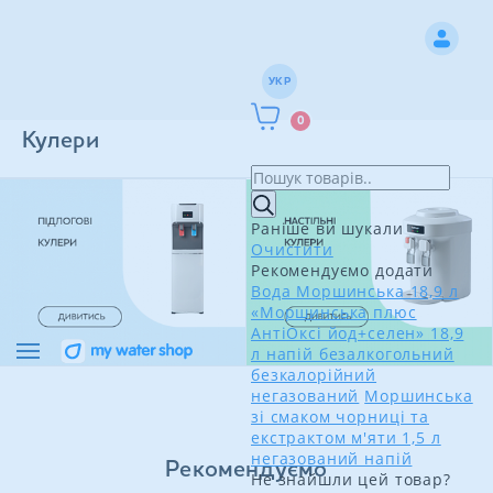
УКР
0
Кулери
Раніше ви шукали
Очистити
Рекомендуємо додати
Вода Моршинська 18,9 л
«Моршинська плюс
АнтіОксі йод+селен» 18,9
л напій безалкогольний
безкалорійний
негазований
Моршинська
зі смаком чорниці та
екстрактом м'яти 1,5 л
негазований напій
Рекомендуємо
Не знайшли цей товар?