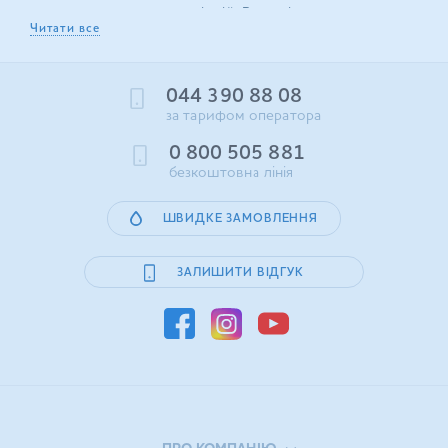
альтернатива водопровідній. Вона підходить для
Читати все
вживання в чистому вигляді, приготування напоїв та
страв. Все частіше українці обирають доставку води
додому та офісу, але без спеціального обладнання
044 390 88 08
користуватися громіздкими важкими бутлями
за тарифом оператора
незручно. Тут на допомогу приходять кулери для води
0 800 505 881
від My Water Shop! Вони значно спрощують
безкоштовна лінія
повсякденну рутину — просто піднесіть чашку до
крана, щоб освіжитись або приготувати порцію
ШВИДКЕ ЗАМОВЛЕННЯ
гарячого напою. Тому кулери купують не лише в офіс,
а й додому.
ЗАЛИШИТИ ВІДГУК
Види, модельний ряд кулерів
Кулери для води можна замовити в декількох
модифікаціях і варіантах виконання. Різноманітність
моделей дозволяє підібрати пристрій для
встановлення вдома, у приймальні, їдальні або іншій
локації.