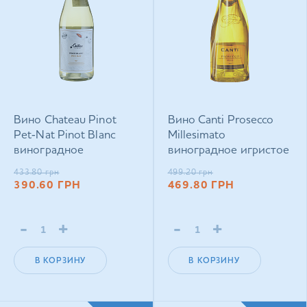
Вино Chateau Pinot
Вино Canti Prosecco
Pet‑Nat Pinot Blanc
Millesimato
виноградное
виноградное игристое
натуральное
экстра-сухое белое
433.80
грн
499.20
грн
полуигристое
0,75 л
390.60
ГРН
469.80
ГРН
экстра‑брют белое
0,75 л
-
+
-
+
В КОРЗИНУ
В КОРЗИНУ