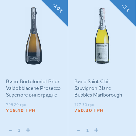
-10%
-3%
Вино Bortolomiol Prior
Вино Saint Clair
Valdobbiadene Prosecco
Sauvignon Blanc
Superiore виноградне
Bubbles Marlborough
натуральне ігристе
Sun виноградное
799.20
грн
777.30
грн
брют біле 0,75 л
газированное брют
719.40
ГРН
750.30
ГРН
белое 0,75 л
-
+
-
+