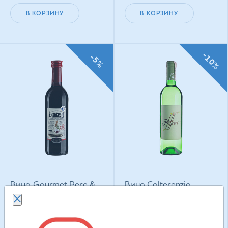
В КОРЗИНУ
В КОРЗИНУ
-10%
-5%
Вино Gourmet Pere &
Вино Colterenzio
Fils Entrecote
Pfefferer Classic Line
виноградное
виноградное
натуральное полусухое
натуральное сухое
190.50
грн
683.70
грн