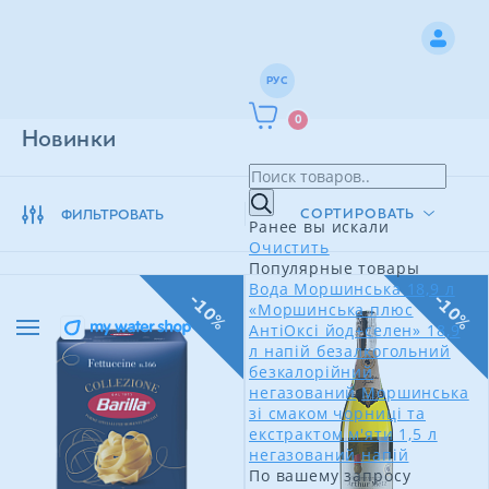
РУС
0
Новинки
СОРТИРОВАТЬ
ФИЛЬТРОВАТЬ
Ранее вы искали
Очистить
Популярные товары
Вода Моршинська 18,9 л
-10%
-10%
«Моршинська плюс
АнтіОксі йод+селен» 18,9
л напій безалкогольний
безкалорійний
негазований
Моршинська
зі смаком чорниці та
екстрактом м'яти 1,5 л
негазований напій
По вашему запросу