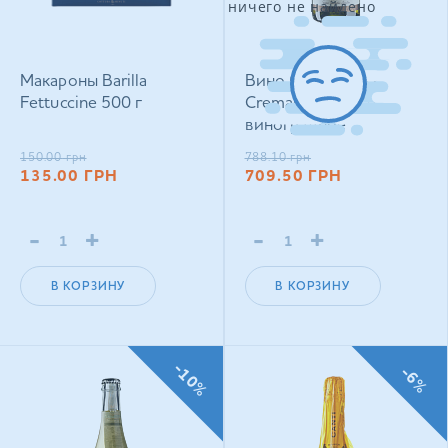
ничего не найдено
Макароны Barilla
Вино Arthur Metz
Fettuccine 500 г
Cremant D'Alsace
виноградное
натуральное игристое
150.00
грн
788.10
грн
брют белое 0,75 л
135.00
ГРН
709.50
ГРН
-
+
-
+
В КОРЗИНУ
В КОРЗИНУ
-10%
-6%