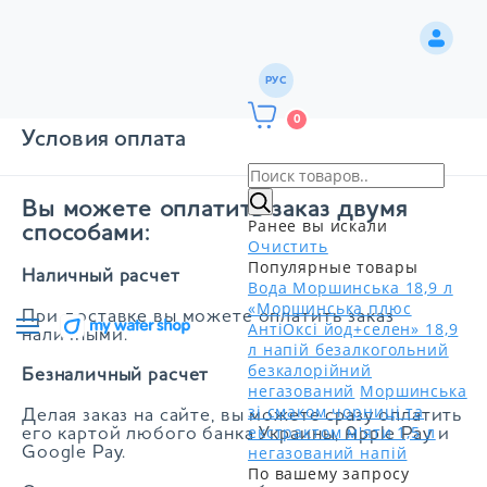
РУС
0
Условия оплата
Вы можете оплатить заказ двумя
Ранее вы искали
способами:
Очистить
Популярные товары
Наличный расчет
Вода Моршинська 18,9 л
«Моршинська плюс
При доставке вы можете оплатить заказ
АнтіОксі йод+селен» 18,9
наличными.
л напій безалкогольний
безкалорійний
Безналичный расчет
негазований
Моршинська
зі смаком чорниці та
Делая заказ на сайте, вы можете сразу оплатить
екстрактом м'яти 1,5 л
его картой любого банка Украины, Apple Pay и
негазований напій
Google Pay.
По вашему запросу