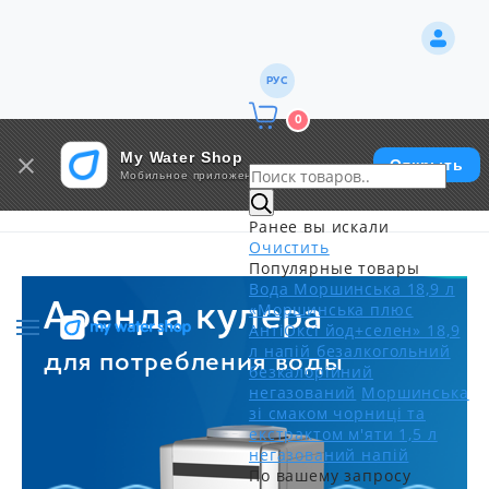
РУС
0
My Water Shop
Открыть
Мобильное приложение
Ранее вы искали
Очистить
Популярные товары
Вода Моршинська 18,9 л
«Моршинська плюс
Аренда кулера
АнтіОксі йод+селен» 18,9
л напій безалкогольний
для потребления воды
безкалорійний
негазований
Моршинська
зі смаком чорниці та
екстрактом м'яти 1,5 л
негазований напій
По вашему запросу