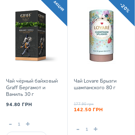
АКЦИЯ
-20%
Чай чёрный байховый
Чай Lovare Брызги
Graff Бергамот и
шампанского 80 г
Ваниль 30 г
94.80
ГРН
177.90
грн
142.50
ГРН
-
+
-
+