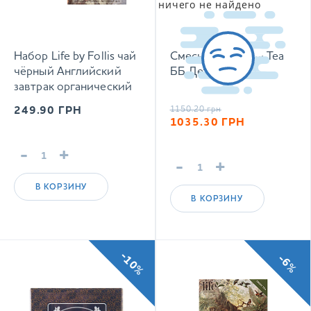
ничего не найдено
Набор Life by Follis чай
Смесь чаев Kusmi Tea
чёрный Английский
ББ Детокс 100 г
завтрак органический
20 х 2 г + чай чёрный с
249.90
ГРН
1150.20
грн
ароматом
1035.30
ГРН
Шампанское-Клубника
20 х 1,8 г
-
+
-
+
В КОРЗИНУ
В КОРЗИНУ
-10%
-6%