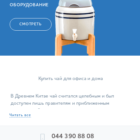
ОБОРУДОВАНИЕ
СМОТРЕТЬ
Купить чай для офиса и дома
В Древнем Китае чай считался целебным и был
доступен лишь правителям и приближенным
вельможам. Этому напитку посвящали целые
Читать все
трактаты. Когда азиатские страны начали вести
торговлю с Европой, ферментированные листья
чайного куста (камелии китайской) играли роль
044 390 88 08
своеобразной валюты. Приготовленный из них настой