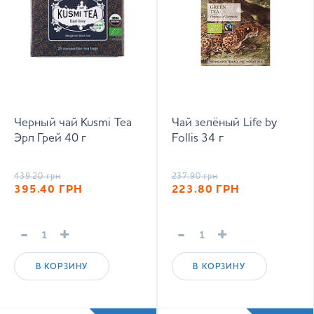
Черный чай Kusmi Tea
Чай зелёный Life by
Эрл Грей 40 г
Follis 34 г
439.20
грн
237.90
грн
395.40
ГРН
223.80
ГРН
-
+
-
+
В КОРЗИНУ
В КОРЗИНУ