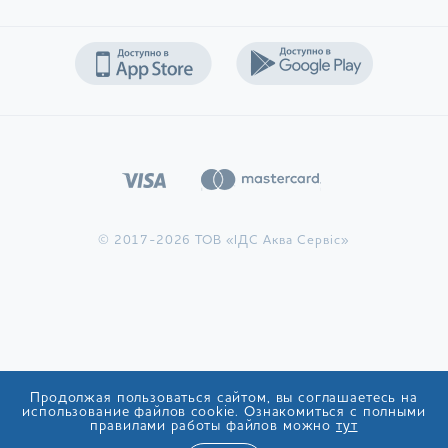
Зеленый. Напиток светлого цвета обладает тонким
цветочно-травяным вкусом, ароматом. Такой чай
одинаково вкусен горячим и холодным.
Травяной. В состав входят только лечебные травы:
мята, ромашка и т. д. Поскольку напиток не
содержит кофеина, его можно пить в любое время
суток, не опасаясь перевозбуждения нервной
системы.
Фруктовый. Состоит из кусочков сушеных плодов,
которые при заваривании отдают вкус, аромат и все
© 2017-2026 ТОВ «ІДС Аква Сервіс»
полезные вещества напитку. Чай напоминает по
вкусу домашний компот.
Ароматизированный. Такой чай купить
предпочитают поклонники неординарных вкусовых
сочетаний — натуральные и искусственные добавки
придают напитку особенно выразительный характер.
Чаще всего производители используют бергамот,
Продолжая пользоваться сайтом, вы соглашаетесь на
саусеп, цветочные лепестки, фруктовые
использование файлов cookie. Ознакомиться с полными
правилами работы файлов можно
тут
ароматизаторы.