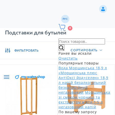
РУС
0
Подставки для бутылей
СОРТИРОВАТЬ
ФИЛЬТРОВАТЬ
Ранее вы искали
Очистить
Популярные товары
Вода Моршинська 18,9 л
«Моршинська плюс
АнтіОксі йод+селен» 18,9
л напій безалкогольний
безкалорійний
негазований
Моршинська
зі смаком чорниці та
екстрактом м'яти 1,5 л
негазований напій
По вашему запросу