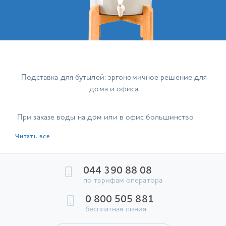
Подставка для бутылей: эргономичное решение для
дома и офиса
При заказе воды на дом или в офис большинство
потребителей выбирает бутыли максимального
Читать все
объема (19 л). Это выгодно и удобно, но возникает
вопрос: как хранить столь объемную тару, чтобы она
не мешала под ногами, не занимала драгоценное
044 390 88 08
место в шкафах или кладовке. Решить проблему
по тарифам оператора
организации пространства помогут подставки для
0 800 505 881
бутылей, представленные в каталоге интернет-
бесплатная линия
магазина My Water Shop!