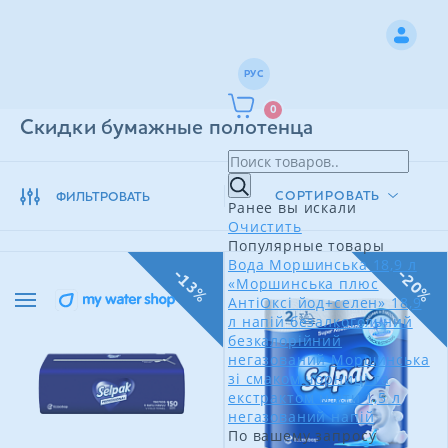
РУС
0
Скидки бумажные полотенца
СОРТИРОВАТЬ
ФИЛЬТРОВАТЬ
Ранее вы искали
Очистить
Популярные товары
Вода Моршинська 18,9 л
-13%
-20%
«Моршинська плюс
АнтіОксі йод+селен» 18,9
л напій безалкогольний
безкалорійний
негазований
Моршинська
зі смаком чорниці та
екстрактом м'яти 1,5 л
негазований напій
По вашему запросу