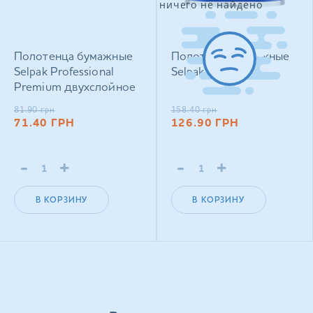
ничего не найдено
Полотенца бумажные
Полотенца бумажные
Selpak Professional
Selpak 2 рулона
Premium двухслойное
V‑сложения 150 шт
81.90
грн
158.40
грн
71.40
ГРН
126.90
ГРН
-
+
-
+
В КОРЗИНУ
В КОРЗИНУ