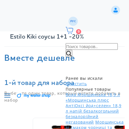
РУС
0
Estilo Kiki соусы 1+1 -20%
Вместе дешевле
Ранее вы искали
1-й товар для набора
Очистить
Популярные товары
Выберите один товар, который хотите добавить в
Вода Моршинська 18,9 л
«Моршинська плюс
набор
АнтіОксі йод+селен» 18,9
л напій безалкогольний
безкалорійний
негазований
Моршинська
зі смаком чорниці та