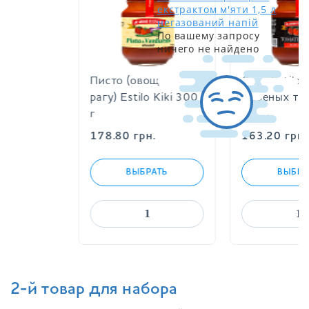
екстрактом м'яти 1,5 л
негазований напій
По вашему запросу
ничего не найдено
Писто (овощное
Соус Estilo
рагу) Estilo Kiki 300
жареных т
г
300 г
178.80
грн.
163.20
грн
ВЫБРАТЬ
ВЫБР
2-й товар для набора