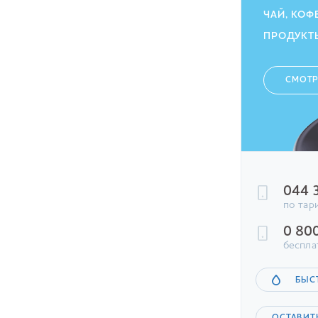
ЧАЙ, КОФ
ПРОДУКТ
СМОТР
044 
по тар
0 80
беспла
БЫС
ОСТАВИТ