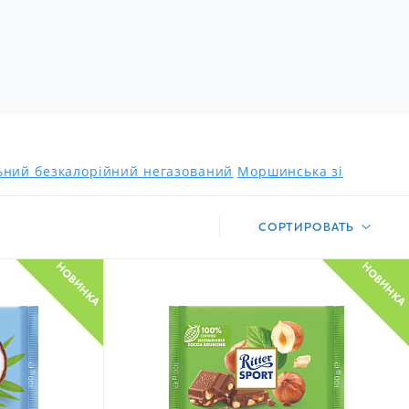
льний безкалорійний негазований
Моршинська зі
СОРТИРОВАТЬ
НОВИНКА
НОВИНКА