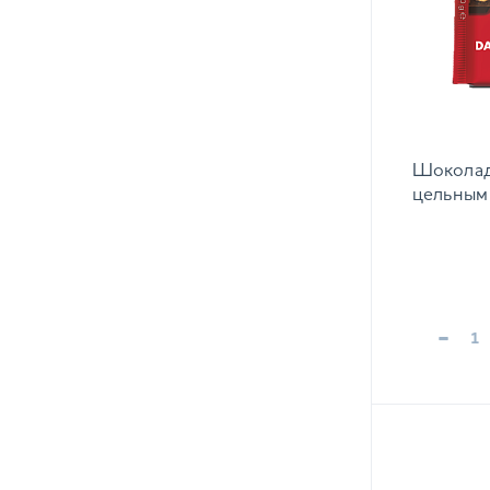
Шоколад 
цельным 
-