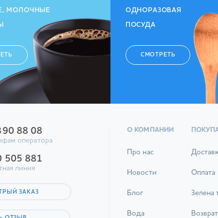
Е, МОЛОЧНЫЕ
ОДНОРАЗОВАЯ
Ы
ПОСУДА
ЕТЬ
СМОТРЕТЬ
390 88 08
О КОМПАНИИ
ПОКУП
ифам оператора
Про нас
Достав
0 505 881
тная линия
Новости
Оплата
ТРЫЙ ЗАКАЗ
Блог
Зелена 
Вода
Возврат
Ь ОТЗЫВ