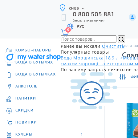
КИЕВ
0 800 505 881
бесплатная линия
РУС
0
Ранее вы искали
Очистить
Главная
КОМБО-НАБОРЫ
Популярные товары
Слад
Вода Моршинська 18,9 л
«Морши
смаком чорниці та екстрактом м
ВОДА В БУТЫЛЯХ
По вашему запросу ничего не н
ВОДА В БУТЫЛКАХ
ФИ
АЛКОГОЛЬ
НАПИТКИ
СКИДКИ
НОВИНКИ
КУЛЕРЫ