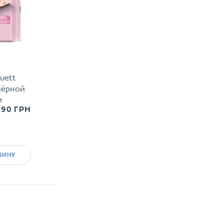
uett
чёрной
и
.90
ГРН
8 г
ЗИНУ