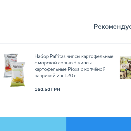
Рекоменду
Набор Pafritas чипсы картофельные
с морской солью + чипсы
картофельные Ріоха с копчёной
паприкой 2 х 120 г
160.50
ГРН