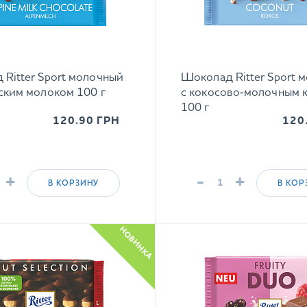
Ritter Sport молочный
Шоколад Ritter Sport 
ским молоком 100 г
с кокосово‑молочным 
100 г
120.90
ГРН
120
+
-
+
В КОРЗИНУ
В КОР
НОВИНКА