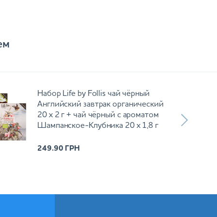
ем
Набор Life by Follis чай чёрный
Английский завтрак органический
20 х 2 г + чай чёрный с ароматом
Шампанское-Клубника 20 х 1,8 г
249.90
ГРН