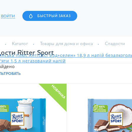
ВОЙТИ
БЫСТРЫЙ ЗАКАЗ
Каталог
Товары для дома и офиса
Сладости
ости Ritter Sport
нська плюс АнтіОксі йод+селен» 18,9 л напій безалкого
'яти 1,5 л негазований напій
айдено
ЛЬТРОВАТЬ
НОВИНКА