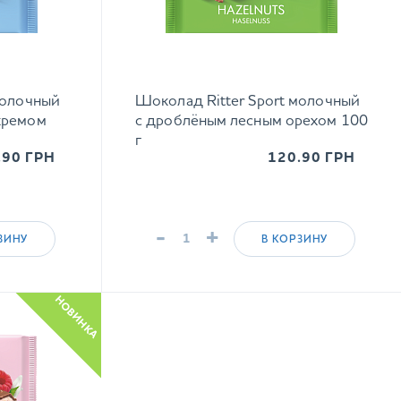
молочный
Шоколад Ritter Sport молочный
кремом
с дроблёным лесным орехом 100
г
.90
ГРН
120.90
ГРН
-
+
ЗИНУ
В КОРЗИНУ
НОВИНКА