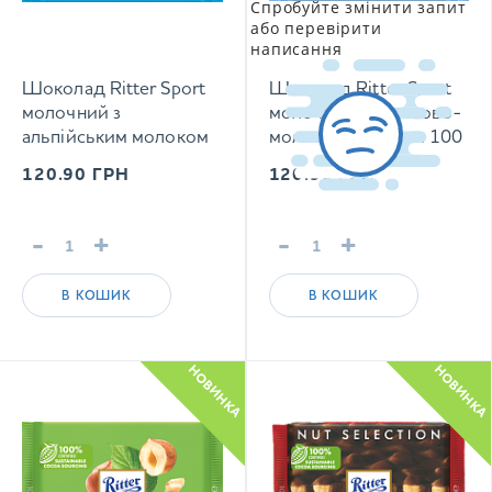
Спробуйте змінити запит
або перевірити
написання
Шоколад Ritter Sport
Шоколад Ritter Sport
молочний з
молочний з кокосово-
альпійським молоком
молочним кремом 100
100 г
г
120.90
ГРН
120.90
ГРН
-
+
-
+
В КОШИК
В КОШИК
НОВИНКА
НОВИНКА