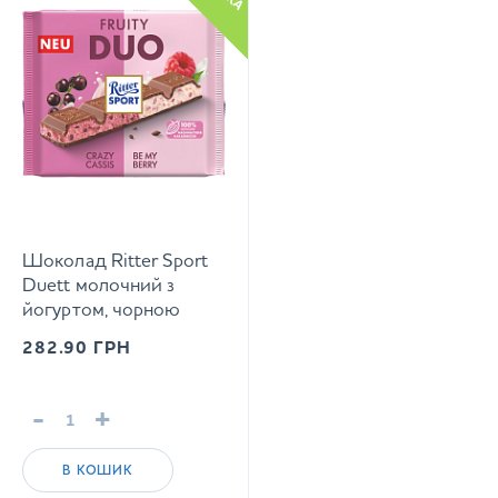
Шоколад Ritter Sport
Duett молочний з
йогуртом, чорною
смородиною, малиною
282.90
ГРН
та рисовими
пластівцями 218 г
-
+
В КОШИК