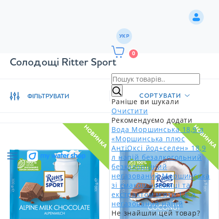
УКР
0
Солодощі Ritter Sport
СОРТУВАТИ
ФІЛЬТРУВАТИ
Раніше ви шукали
Очистити
Рекомендуємо додати
НОВИНКА
НОВИНКА
Вода Моршинська 18,9 л
«Моршинська плюс
АнтіОксі йод+селен» 18,9
л напій безалкогольний
безкалорійний
негазований
Моршинська
зі смаком чорниці та
екстрактом м'яти 1,5 л
негазований напій
Не знайшли цей товар?