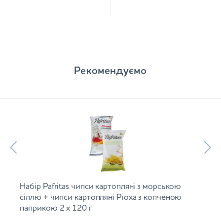
Рекомендуємо
Набір Pafritas чипси картопляні з морською
сіллю + чипси картопляні Ріоха з копченою
паприкою 2 х 120 г