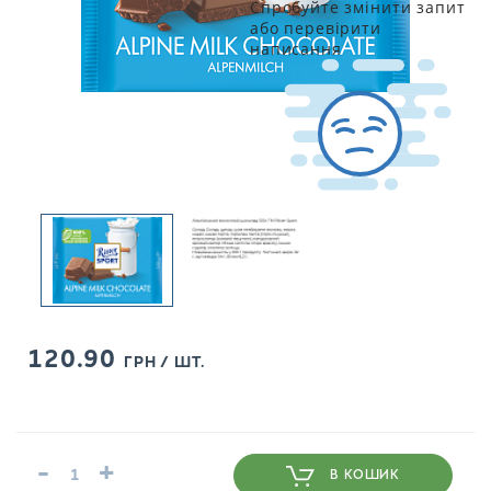
Спробуйте змінити запит
або перевірити
написання
120.90
ГРН / ШТ.
-
+
В КОШИК