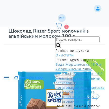
УКР
0
Шоколад Ritter Sport молочний з
альпійським молоком 100 г
Раніше ви шукали
Очистити
Рекомендуємо додати
НОВИНКА
Вода Моршинська 18,9 л
«Моршинська плюс
АнтіОксі йод+селен» 18,9
л напій безалкогольний
безкалорійний
негазований
Моршинська
зі смаком чорниці та
екстрактом м'яти 1,5 л
негазований напій
Не знайшли цей товар?