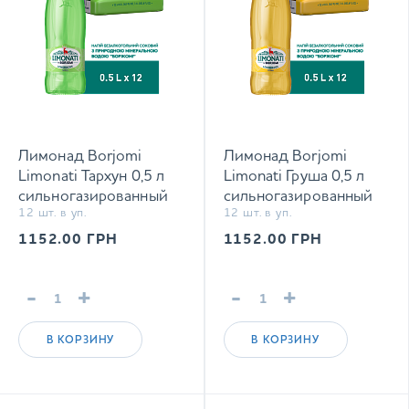
Лимонад Borjomi
Лимонад Borjomi
Limonati Тархун 0,5 л
Limonati Груша 0,5 л
сильногазированный
сильногазированный
12 шт. в уп.
12 шт. в уп.
напиток
напиток
1152.00
ГРН
1152.00
ГРН
-
+
-
+
В КОРЗИНУ
В КОРЗИНУ