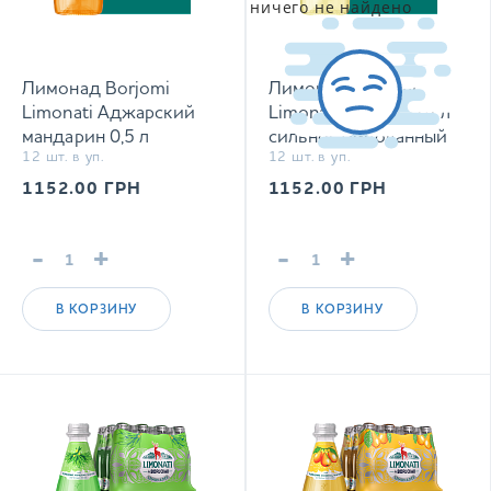
ничего не найдено
Лимонад Borjomi
Лимонад Borjomi
Limonati Аджарский
Limonati Цитрус 0,5 л
мандарин 0,5 л
сильногазированный
12 шт. в уп.
12 шт. в уп.
сильногазированный
напиток
напиток
1152.00
ГРН
1152.00
ГРН
-
+
-
+
В КОРЗИНУ
В КОРЗИНУ