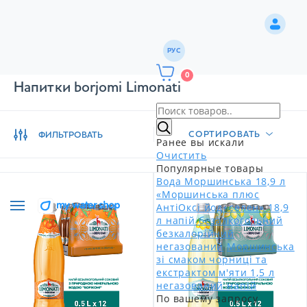
РУС
0
Напитки borjomi Limonati
СОРТИРОВАТЬ
ФИЛЬТРОВАТЬ
Ранее вы искали
Очистить
Популярные товары
Вода Моршинська 18,9 л
«Моршинська плюс
АнтіОксі йод+селен» 18,9
л напій безалкогольний
безкалорійний
негазований
Моршинська
зі смаком чорниці та
екстрактом м'яти 1,5 л
негазований напій
По вашему запросу