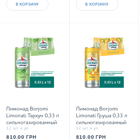
В КОРЗИНУ
В КОРЗИНУ
Лимонад Borjomi
Лимонад Borjomi
Limonati Тархун 0,33 л
Limonati Груша 0,33 л
сильногазированный
сильногазированный
12 шт. в уп.
12 шт. в уп.
напиток
напиток
810.00
ГРН
810.00
ГРН