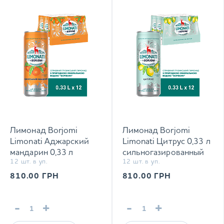
Лимонад Borjomi
Лимонад Borjomi
Limonati Аджарский
Limonati Цитрус 0,33 л
мандарин 0,33 л
сильногазированный
12 шт. в уп.
12 шт. в уп.
сильногазированный
напиток
напиток
810.00
ГРН
810.00
ГРН
-
+
-
+