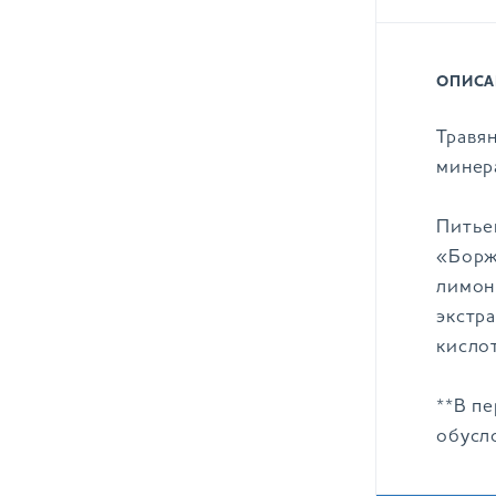
ОПИСА
Травян
минер
Питье
«Борж
лимон
экстр
кислот
**В п
обусл