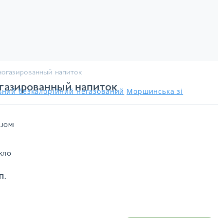
ьногазированный напиток
огазированный напиток
льний безкалорійний негазований
Моршинська зі
JOMI
КЛО
П.