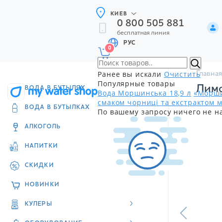
КИЕВ
0 800 505 881
бесплатная линия
РУС
0
Ранее вы искали
Очистить
Главная
Популярные товары
Лимо
ВОДА В БУТЫЛЯХ
Вода Моршинська 18,9 л
«Морши
смаком чорниці та екстрактом м
ВОДА В БУТЫЛКАХ
По вашему запросу ничего не н
АЛКОГОЛЬ
НАПИТКИ
СКИДКИ
НОВИНКИ
КУЛЕРЫ