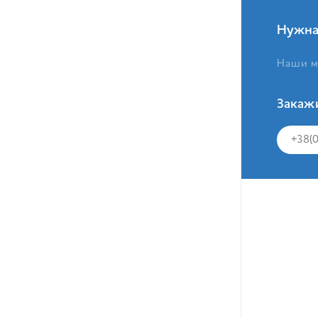
Нужна
Наши м
Закаж