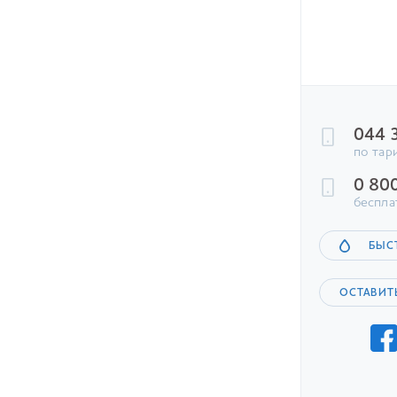
044 
по тар
0 80
беспла
БЫС
ОСТАВИТ