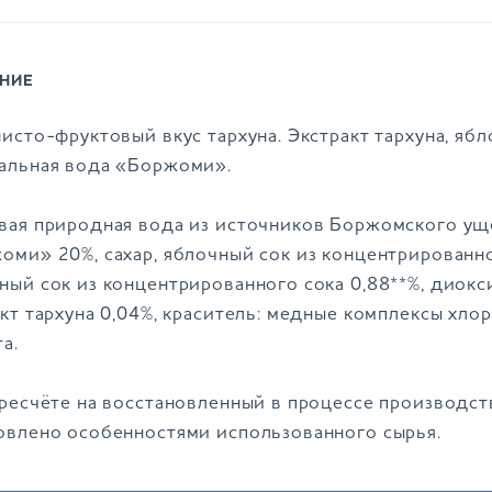
НИЕ
исто-фруктовый вкус тархуна. Экстракт тархуна, ябл
альная вода «Боржоми».
вая природная вода из источников Боржомского ущ
оми» 20%, сахар, яблочный сок из концентрированног
ный сок из концентрированного сока 0,88**%, диокси
акт тархуна 0,04%, краситель: медные комплексы хло
а.
ересчёте на восстановленный в процессе производст
овлено особенностями использованного сырья.