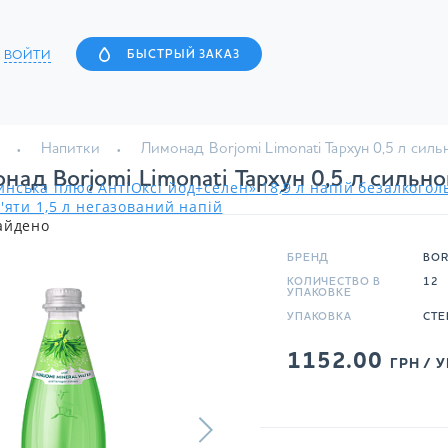
ВОЙТИ
БЫСТРЫЙ ЗАКАЗ
Напитки
Лимонад Borjomi Limonati Тархун 0,5 л сил
над Borjomi Limonati Тархун 0,5 л сильн
нська плюс АнтіОксі йод+селен» 18,9 л напій безалкого
'яти 1,5 л негазований напій
айдено
БРЕНД
BOR
КОЛИЧЕСТВО В
12
УПАКОВКЕ
УПАКОВКА
СТЕ
1152.00
ГРН / У