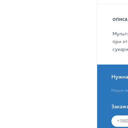
ОПИСА
Мульти
при э
сухар
Нужна
Наши м
Закаж