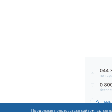
91.50
ГРН
+
В КОРЗИНУ
044 
по тар
0 80
беспла
БЫС
Продолжая пользоваться сайтом, вы согл