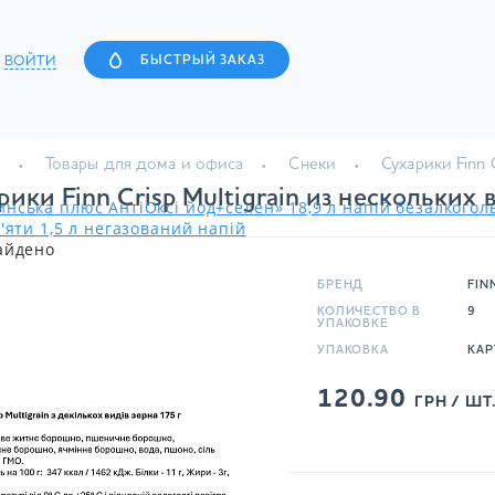
ВОЙТИ
БЫСТРЫЙ ЗАКАЗ
Товары для дома и офиса
Снеки
Сухарики Finn 
рики Finn Crisp Multigrain из нескольких 
нська плюс АнтіОксі йод+селен» 18,9 л напій безалкого
'яти 1,5 л негазований напій
айдено
БРЕНД
FIN
КОЛИЧЕСТВО В
9
УПАКОВКЕ
УПАКОВКА
КАР
120.90
ГРН / ШТ