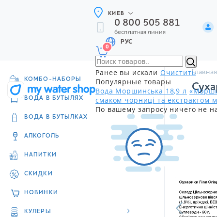
КИЕВ
0 800 505 881
бесплатная линия
РУС
0
Ранее вы искали
Очистить
Главная
КОМБО-НАБОРЫ
Популярные товары
Суха
Вода Моршинська 18,9 л
«Морши
смаком чорниці та екстрактом м
ВОДА В БУТЫЛЯХ
По вашему запросу ничего не н
ВОДА В БУТЫЛКАХ
АЛКОГОЛЬ
НАПИТКИ
СКИДКИ
НОВИНКИ
КУЛЕРЫ