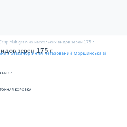
Crisp Multigrain из нескольких видов зерен 175 г
видов зерен 175 г
льний безкалорійний негазований
Моршинська зі
N CRISP
ТОННАЯ КОРОБКА
.