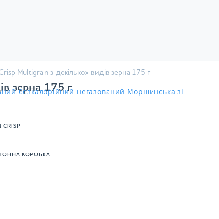
Crisp Multigrain з декількох видів зерна 175 г
ів зерна 175 г
льний безкалорійний негазований
Моршинська зі
N CRISP
ТОННА КОРОБКА
.