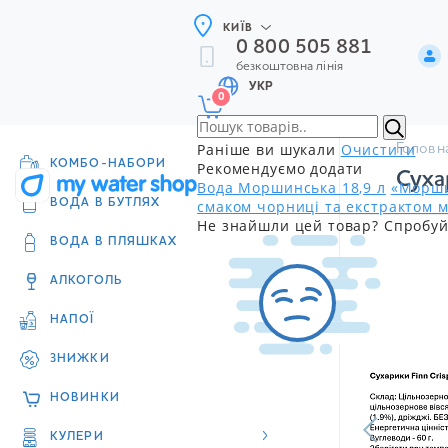
КИЇВ
0 800 505 881
безкоштовна лінія
УКР
0
Раніше ви шукали
Очистити
Головн
КОМБО-НАБОРИ
Рекомендуємо додати
Суха
Вода Моршинська 18,9 л
«Морши
смаком чорниці та екстрактом м
ВОДА В БУТЛЯХ
Не знайшли цей товар? Спробуй
ВОДА В ПЛЯШКАХ
АЛКОГОЛЬ
НАПОЇ
ЗНИЖКИ
НОВИНКИ
КУЛЕРИ