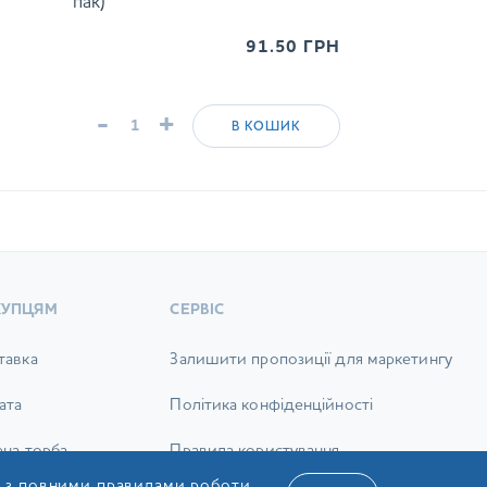
пак)
91.50
ГРН
-
+
В КОШИК
КУПЦЯМ
СЕРВІС
тавка
Залишити пропозиції для маркетингу
ата
Політика конфіденційності
ена торба
Правила користування
я з повними правилами роботи