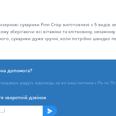
зернові сухарики Finn Crisp виготовлені з 5 видів з
ому зберігаючи всі вітаміни та клітковину, незамінн
ного, сухарики дуже зручні, коли потрібно швидко п
бна допомога?
неджери дадуть відповідь на всі ваші питання з Пн по Пт
е зворотній дзвінок