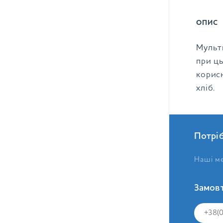
ОПИС
Мульти
при ць
корис
хліб.
Потрі
Наші ме
Замовт