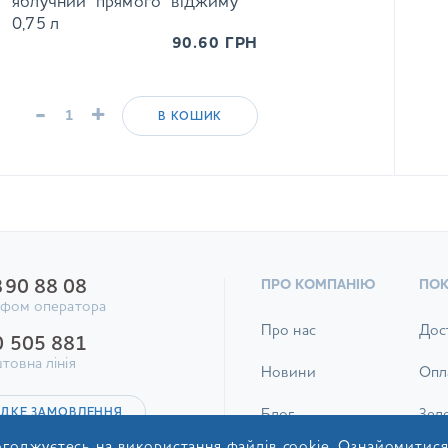
яблучний прямого віджиму
0,75 л
90.60
ГРН
-
+
В КОШИК
390 88 08
ПРО КОМПАНІЮ
ПО
ифом оператора
Про нас
Дос
0 505 881
товна лінія
Новини
Опл
ДКЕ ЗАМОВЛЕННЯ
Блог
Зел
годжуєтесь на використання файлів cookie. Ознайомитис