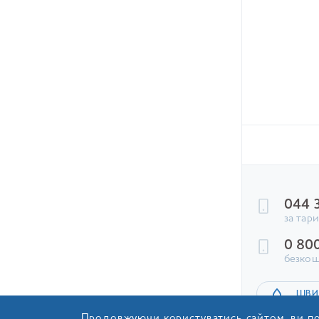
91.50
ГРН
+
В КОШИК
044 
за тар
0 80
безкош
ШВИ
Продовжуючи користуватись сайтом, ви по