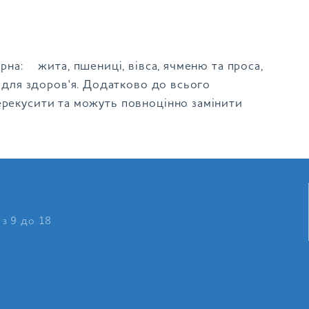
ерна: жита, пшениці, вівса, ячменю та проса,
у для здоров'я. Додатково до всього
ерекусити та можуть повноцінно замінити
 з 9 до 18