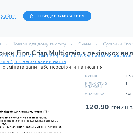
УВІЙТИ
ШВИДКЕ ЗАМОВЛЕННЯ
а
Товари для дому та офісу
Снеки
Сухарики Finn 
рики Finn Crisp Multigrain з декількох вид
нська плюс АнтіОксі йод+селен» 18,9 л напій безалкого
'яти 1,5 л негазований напій
те змінити запит або перевірити написання
БРЕНД
FIN
КІЛЬКІСТЬ В
9
УПАКОВЦІ
УПАКОВКА
КАР
120.90
ГРН / ШТ