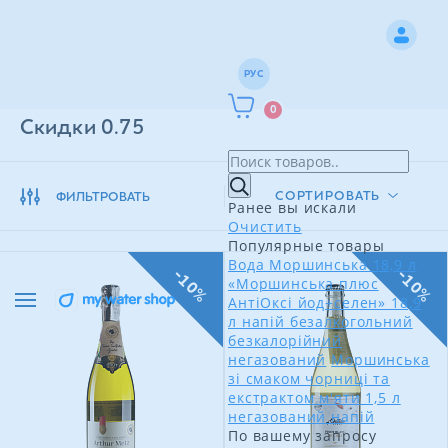
РУС
0
Скидки 0.75
СОРТИРОВАТЬ
ФИЛЬТРОВАТЬ
Ранее вы искали
Очистить
Популярные товары
Вода Моршинська 18,9 л
-10%
-10%
«Моршинська плюс
АнтіОксі йод+селен» 18,9
л напій безалкогольний
безкалорійний
негазований
Моршинська
зі смаком чорниці та
екстрактом м'яти 1,5 л
негазований напій
По вашему запросу