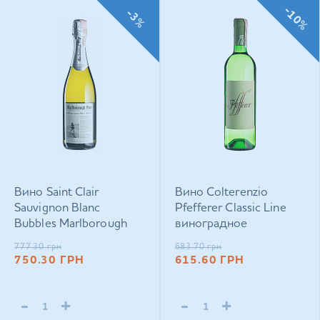
-10%
-3%
Вино Saint Clair
Вино Colterenzio
Sauvignon Blanc
Pfefferer Classic Line
Bubbles Marlborough
виноградное
Sun виноградное
натуральное сухое
777.30
грн
683.70
грн
газированное брют
белое 0,75 л
750.30
ГРН
615.60
ГРН
белое 0,75 л
-
+
-
+