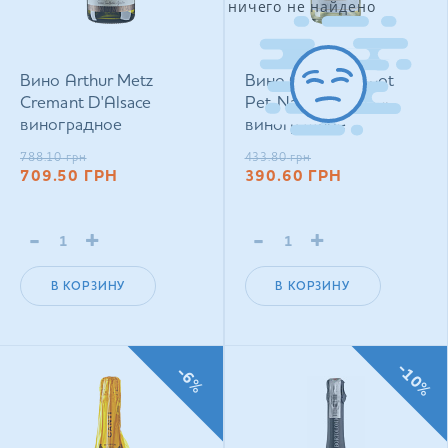
ничего не найдено
Вино Arthur Metz
Вино Chateau Pinot
Cremant D'Alsace
Pet‑Nat Pinot Blanc
виноградное
виноградное
натуральное игристое
натуральное
788.10
грн
433.80
грн
брют белое 0,75 л
полуигристое
709.50
ГРН
390.60
ГРН
экстра‑брют белое
0,75 л
-
+
-
+
В КОРЗИНУ
В КОРЗИНУ
-10%
-6%