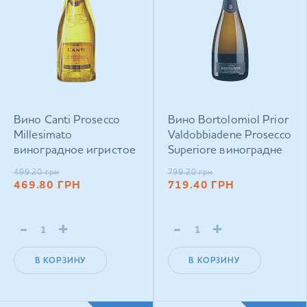
Вино Canti Prosecco
Вино Bortolomiol Prior
Millesimato
Valdobbiadene Prosecco
виноградное игристое
Superiore виноградне
экстра-сухое белое
натуральне ігристе
499.20
грн
799.20
грн
0,75 л
брют біле 0,75 л
469.80
ГРН
719.40
ГРН
-
+
-
+
В КОРЗИНУ
В КОРЗИНУ