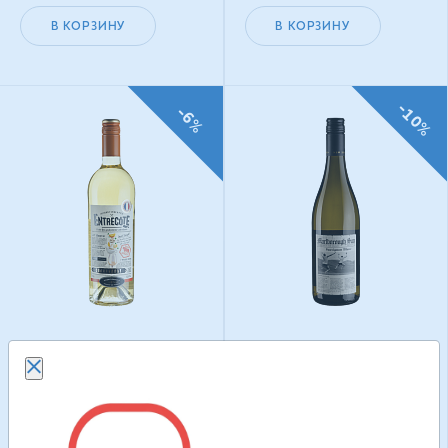
В КОРЗИНУ
В КОРЗИНУ
-10%
-6%
Вино Gourmet Père &
Вино Saint Clair
Fils Entrecôte
Marlborough Sun
Chardonnay
Sauvignon Blanc
виноградное
виноградное
418.50
грн
542.40
грн