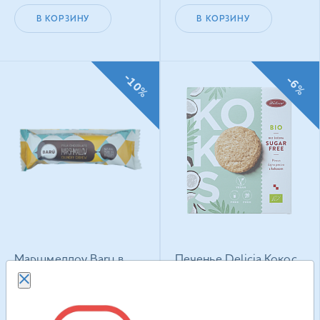
В КОРЗИНУ
В КОРЗИНУ
-10%
-6%
Маршмеллоу Baru в
Печенье Delicia Кокос
молочном шоколаде
веганское с
Кранчи Фундук 30 г
подсластителем 135 г
111.90
грн
217.50
грн