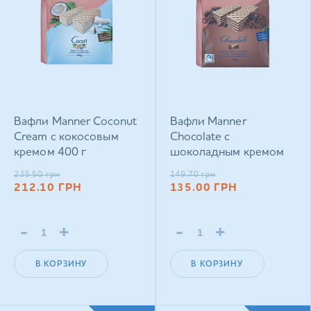
Вафли Manner Coconut
Вафли Manner
Cream с кокосовым
Chocolate с
кремом 400 г
шоколадным кремом
200 г
235.50
грн
149.70
грн
212.10
ГРН
135.00
ГРН
-
+
-
+
В КОРЗИНУ
В КОРЗИНУ