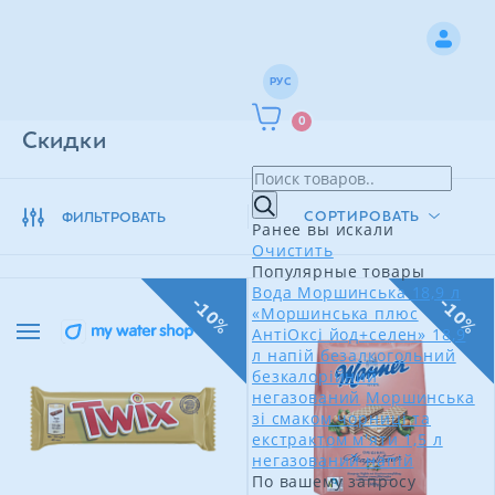
РУС
0
Скидки
СОРТИРОВАТЬ
ФИЛЬТРОВАТЬ
Ранее вы искали
Очистить
Популярные товары
Вода Моршинська 18,9 л
-10%
-10%
«Моршинська плюс
АнтіОксі йод+селен» 18,9
л напій безалкогольний
безкалорійний
негазований
Моршинська
зі смаком чорниці та
екстрактом м'яти 1,5 л
негазований напій
По вашему запросу