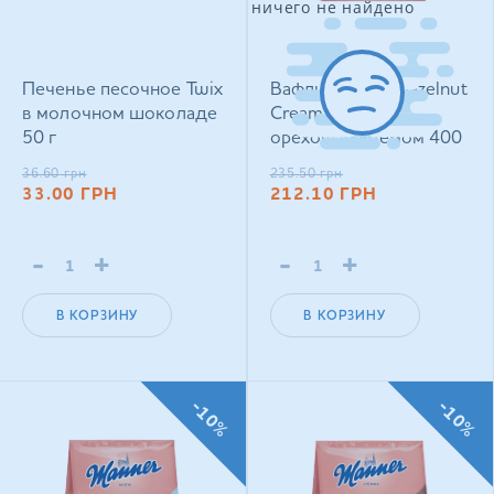
ничего не найдено
Печенье песочное Twix
Вафли Manner Hazelnut
в молочном шоколаде
Cream Filled с
50 г
ореховым кремом 400
г
36.60
грн
235.50
грн
33.00
ГРН
212.10
ГРН
-
+
-
+
В КОРЗИНУ
В КОРЗИНУ
-10%
-10%