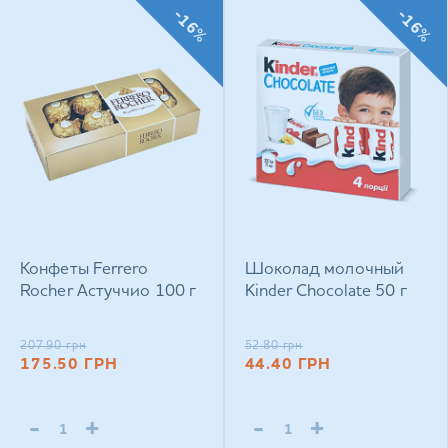
-16%
-16%
Конфеты Ferrero
Шоколад молочный
Rocher Астуччио 100 г
Kinder Chocolate 50 г
207.90
грн
52.80
грн
175.50
ГРН
44.40
ГРН
-
+
-
+