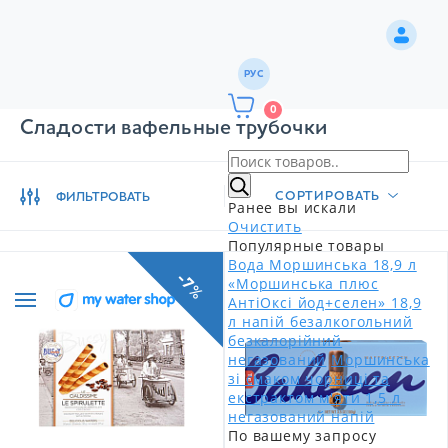
РУС
0
Сладости вафельные трубочки
СОРТИРОВАТЬ
ФИЛЬТРОВАТЬ
Ранее вы искали
Очистить
Популярные товары
Вода Моршинська 18,9 л
-7%
«Моршинська плюс
АнтіОксі йод+селен» 18,9
л напій безалкогольний
безкалорійний
негазований
Моршинська
зі смаком чорниці та
екстрактом м'яти 1,5 л
негазований напій
По вашему запросу