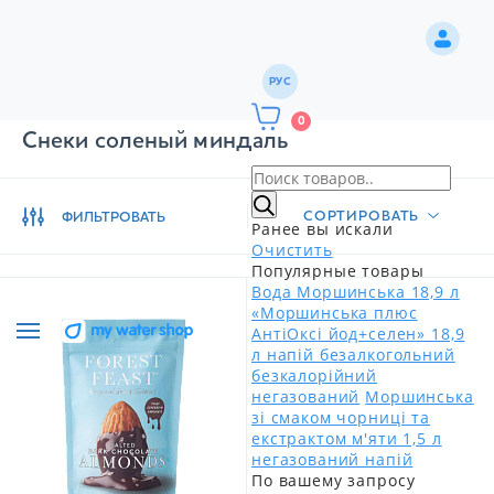
РУС
0
Снеки соленый миндаль
СОРТИРОВАТЬ
ФИЛЬТРОВАТЬ
Ранее вы искали
Очистить
Популярные товары
Вода Моршинська 18,9 л
«Моршинська плюс
АнтіОксі йод+селен» 18,9
л напій безалкогольний
безкалорійний
негазований
Моршинська
зі смаком чорниці та
екстрактом м'яти 1,5 л
негазований напій
По вашему запросу