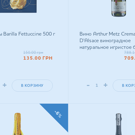
Barilla Fettuccine 500 г
Вино Arthur Metz Crem
D'Alsace виноградное
натуральное игристое 
150.00
грн
788.1
белое 0,75 л
135.00
ГРН
709
+
-
+
В КОРЗИНУ
В КОР
-6%