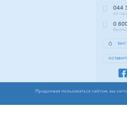
044 
по тар
0 80
беспла
БЫС
ОСТАВИТ
Продолжая пользоваться сайтом, вы согл