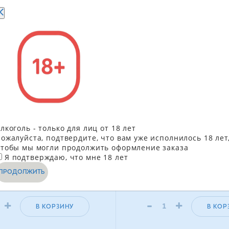
rmet Pere & Fils
Вино Colterenzio Pfeffer
лкоголь - только для лиц от 18 лет
e виноградное
Line виноградное нату
ожалуйста, подтвердите, что вам уже исполнилось 18 лет
ное полусухое красное
сухое белое 0,75 л
тобы мы могли продолжить оформление заказа
190.50
грн
683.7
Я подтверждаю, что мне 18 лет
181.50
ГРН
615
ПРОДОЛЖИТЬ
+
-
+
В КОРЗИНУ
В КОР