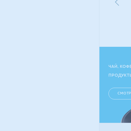
113.10
грн
102.00
ГРН
ЧАЙ, КОФ
ПРОДУКТ
СМОТР