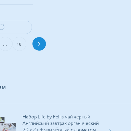
...
18
ем
Набор Life by Follis чай чёрный
Английский завтрак органический
20 х 2 г + чай чёрный с ароматом