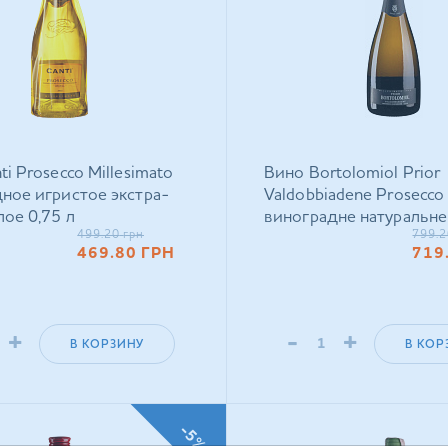
i Prosecco Millesimato
Вино Bortolomiol Prior
ное игристое экстра-
Valdobbiadene Prosecco
лое 0,75 л
виноградне натуральне
499.20
грн
799.2
брют біле 0,75 л
469.80
ГРН
719
+
-
+
В КОРЗИНУ
В КОР
-5%