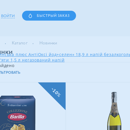
ВОЙТИ
БЫСТРЫЙ ЗАКАЗ
Каталог
Новинки
инки
нська плюс АнтіОксі йод+селен» 18,9 л напій безалкого
'яти 1,5 л негазований напій
айдено
ЛЬТРОВАТЬ
-10%