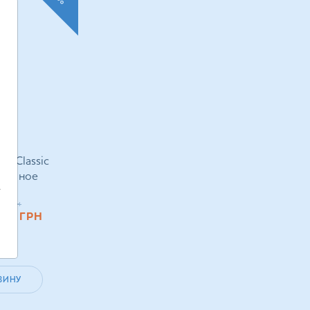
er Classic
ральное
,
0
грн
.60
ГРН
ЗИНУ