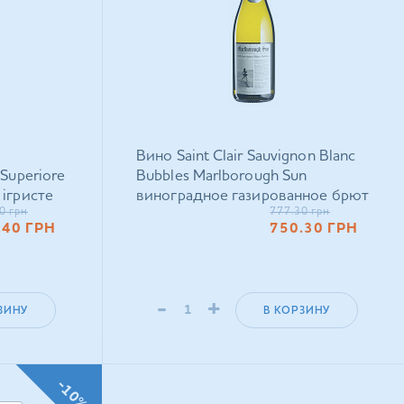
Вино Saint Clair Sauvignon Blanc
 Superiore
Bubbles Marlborough Sun
 ігристе
виноградное газированное брют
0
грн
777.30
грн
белое 0,75 л
.40
ГРН
750.30
ГРН
-
+
ЗИНУ
В КОРЗИНУ
-10%