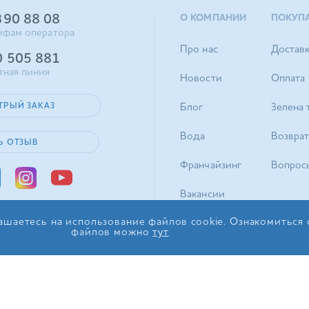
390 88 08
О КОМПАНИИ
ПОКУП
ифам оператора
Про нас
Достав
0 505 881
тная линия
Новости
Оплата
ТРЫЙ ЗАКАЗ
Блог
Зелена 
Вода
Возврат
Ь ОТЗЫВ
Франчайзинг
Вопрос
Вакансии
ашаетесь на использование файлов cookie. Ознакомиться
Контакты
файлов можно
тут
© 2017-2026 ТОВ «ІДС Акв