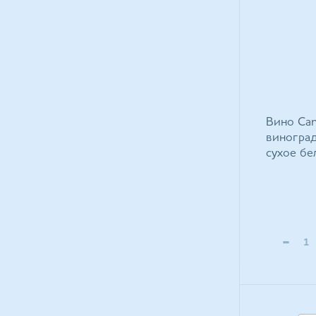
Вино Cant
виноград
сухое бе
-