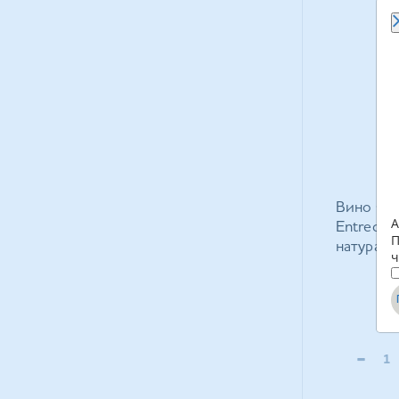
Вино Gou
А
Entrecot
П
натураль
ч
0,25 л
-