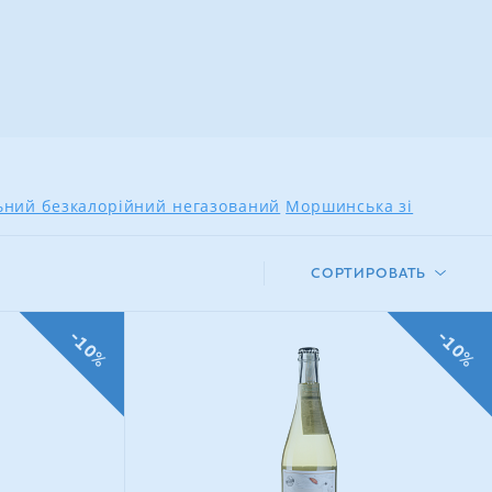
льний безкалорійний негазований
Моршинська зі
СОРТИРОВАТЬ
-10%
-10%