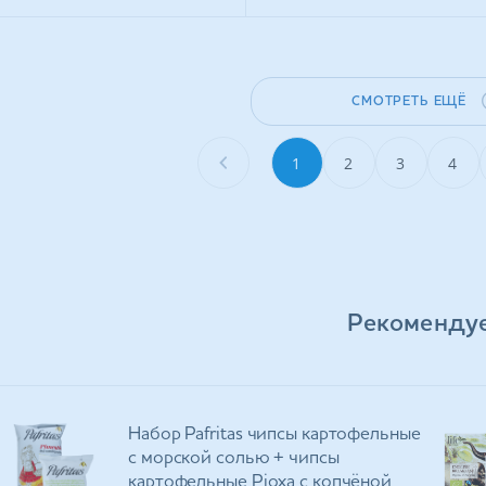
СМОТРЕТЬ ЕЩЁ
1
2
3
4
Рекоменду
Набор Pafritas чипсы картофельные
с морской солью + чипсы
картофельные Ріоха с копчёной