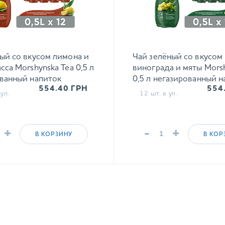
ый со вкусом лимона и
Чай зелёный со вкусом
сса Morshynska Tea 0,5 л
винограда и мяты Morsh
ванный напиток
0,5 л негазированный н
554.40
ГРН
554
уп.
12 шт. в уп.
+
-
+
В КОРЗИНУ
В КОР