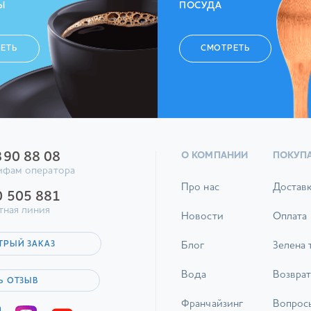
Ы
ПОСУДА
ЕТЬ
СМОТРЕТЬ
390 88 08
О КОМПАНИИ
ПОКУП
ифам оператора
Про нас
Достав
0 505 881
тная линия
Новости
Оплата
ТРЫЙ ЗАКАЗ
Блог
Зелена 
Вода
Возврат
Ь ОТЗЫВ
Франчайзинг
Вопрос