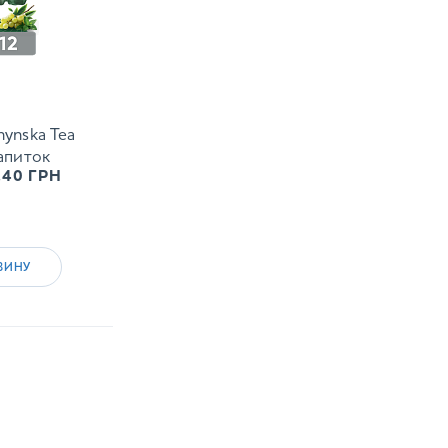
ynska Tea
апиток
.40
ГРН
ЗИНУ