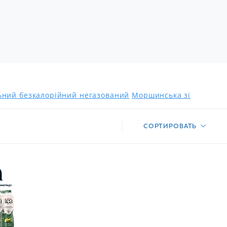
льний безкалорійний негазований
Моршинська зі
СОРТИРОВАТЬ