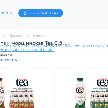
ВОЙТИ
БЫСТРЫЙ ЗАКАЗ
Каталог
Напитки
тки моршинская Tea 0.5
нська плюс АнтіОксі йод+селен» 18,9 л напій безалкого
'яти 1,5 л негазований напій
айдено
ЛЬТРОВАТЬ