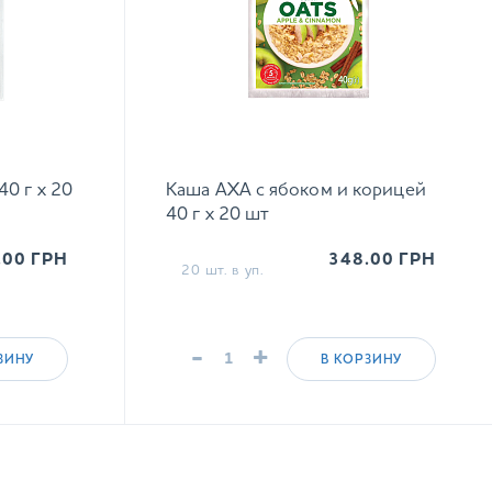
0 г х 20
Каша АХА с ябоком и корицей
40 г х 20 шт
.00
ГРН
348.00
ГРН
20 шт. в уп.
-
+
ЗИНУ
В КОРЗИНУ