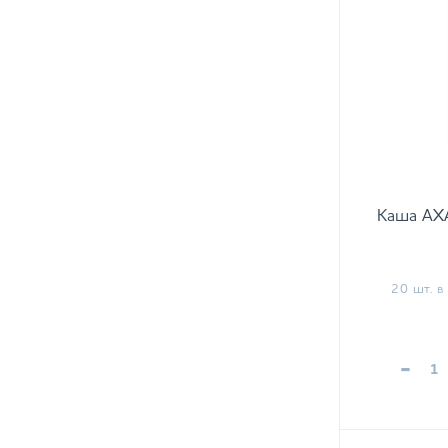
Каша АХА
20 шт. в 
-