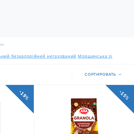
ки
льний безкалорійний негазований
Моршинська зі
СОРТИРОВАТЬ
-19%
-15%