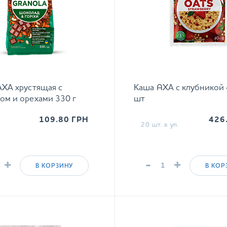
АХА хрустящая с
Каша AХА с клубникой 4
м и орехами 330 г
шт
109.80
ГРН
426
20 шт. в уп.
+
-
+
В КОРЗИНУ
В КОР