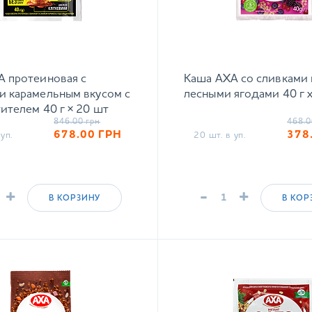
 протеиновая с
Каша АХА со сливками 
и карамельным вкусом с
лесными ягодами 40 г 
ителем 40 г × 20 шт
846.00
грн
468.0
678.00
ГРН
378
уп.
20 шт. в уп.
+
-
+
В КОРЗИНУ
В КОР