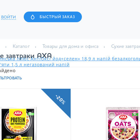
ВОЙТИ
БЫСТРЫЙ ЗАКАЗ
Каталог
Товары для дома и офиса
Сухие завтра
е завтраки AXA
нська плюс АнтіОксі йод+селен» 18,9 л напій безалкого
'яти 1,5 л негазований напій
айдено
ЛЬТРОВАТЬ
-20%