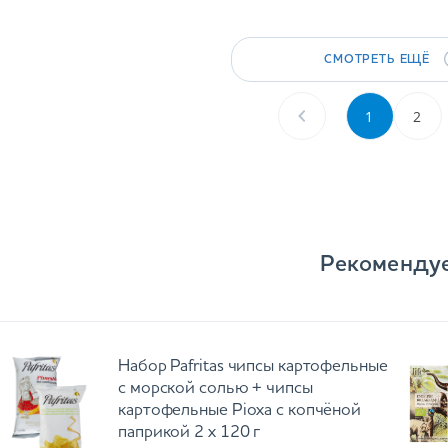
СМОТРЕТЬ ЕЩЁ
1
2
Рекоменду
Набор Pafritas чипсы картофельные
с морской солью + чипсы
картофельные Ріоха с копчёной
паприкой 2 х 120 г