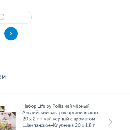
ем
Набор Life by Follis чай чёрный
Английский завтрак органический
20 х 2 г + чай чёрный с ароматом
Шампанское-Клубника 20 х 1,8 г