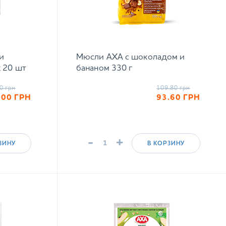
и
Мюсли АХА с шоколадом и
х 20 шт
бананом 330 г
0
грн
109.80
грн
.00
ГРН
93.60
ГРН
-
+
ЗИНУ
В КОРЗИНУ