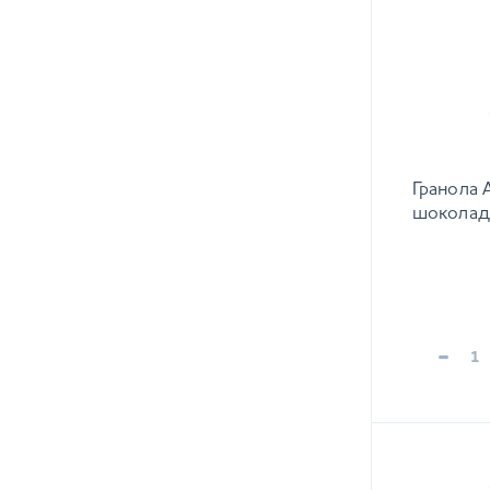
Гранола 
шоколадо
-