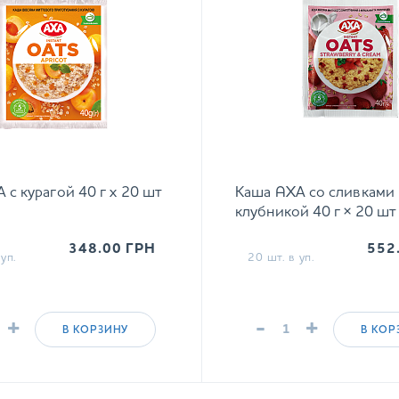
 с курагой 40 г х 20 шт
Каша AХА со сливками
клубникой 40 г × 20 шт
348.00
ГРН
552
уп.
20 шт. в уп.
+
-
+
В КОРЗИНУ
В КОР