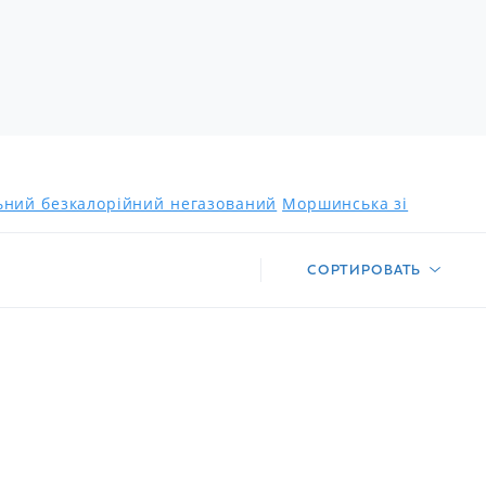
льний безкалорійний негазований
Моршинська зі
СОРТИРОВАТЬ