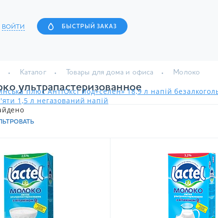
ВОЙТИ
БЫСТРЫЙ ЗАКАЗ
Каталог
Товары для дома и офиса
Молоко
ко ультрапастеризованное
нська плюс АнтіОксі йод+селен» 18,9 л напій безалкого
'яти 1,5 л негазований напій
айдено
ЛЬТРОВАТЬ