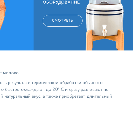
ОБОРУДОВАНИЕ
СМОТРЕТЬ
е молоко
т в результате термической обработки обычного
го быстро охлаждают до 20° С и сразу разливают по
ый натуральный вкус, а также приобретает длительный
т упаковка, она имеет свои особенности и многослойную
дной для транспортировки.