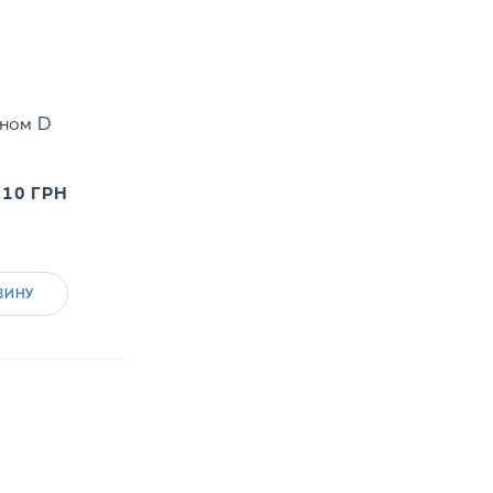
ином D
.10
ГРН
ЗИНУ