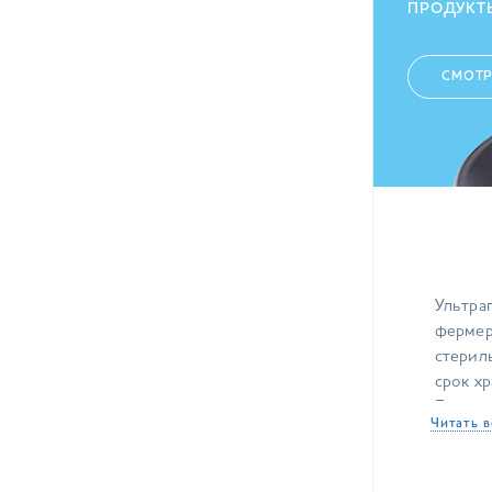
ПРОДУКТ
СМОТР
Ультра
фермер
стерил
срок хр
Большу
Читать в
основу:
карт