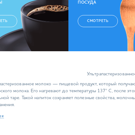
Ы
ПОСУДА
ЕТЬ
СМОТРЕТЬ
Ультрапастеризованно
пастеризованное молоко — пищевой продукт, который получаю
ского молока. Его нагревают до температуры 137° С, после это
ьной таре. Такой напиток сохраняет полезные свойства, молочн
анения.
ю роль на производстве ультрапастеризованного молока играе
се
он — самая жесткая часть упаковки, именно он делает ее приго