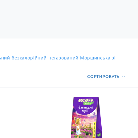
льний безкалорійний негазований
Моршинська зі
СОРТИРОВАТЬ