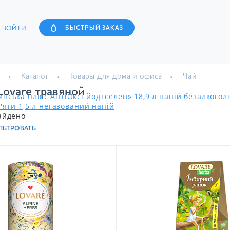
ВОЙТИ
БЫСТРЫЙ ЗАКАЗ
Каталог
Товары для дома и офиса
Чай
Lovare травяной
нська плюс АнтіОксі йод+селен» 18,9 л напій безалкого
'яти 1,5 л негазований напій
айдено
ЛЬТРОВАТЬ