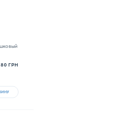
ашковый
.80
ГРН
ЗИНУ