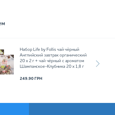
ем
Набор Life by Follis чай чёрный
Английский завтрак органический
20 х 2 г + чай чёрный с ароматом
Шампанское-Клубника 20 х 1,8 г
249.90
ГРН