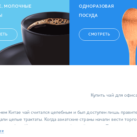
Е, МОЛОЧНЫЕ
ОДНОРАЗОВАЯ
Ы
ПОСУДА
ЕТЬ
СМОТРЕТЬ
Купить чай для офис
нем Китае чай считался целебным и был доступен лишь прави
али целые трактаты. Когда азиатские страны начали вести торг
ии китайской) играли роль своеобразной валюты. Приготовленны
се
рующее действие и приятный вкус. Единственная разница — те