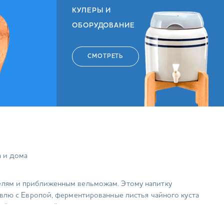
КУЛЕРЫ И
ОБОРУДОВАНИЕ
СМОТРЕТЬ
а и дома
телям и приближенным вельможам. Этому напитку
овлю с Европой, ферментированные листья чайного куста
й из них настой ценится и сегодня за свое
перь качественный чай заказать может каждый!