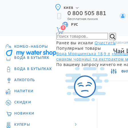
КИЕВ
0 800 505 881
бесплатная линия
РУС
0
Ранее вы искали
Очистить
Главная
КОМБО-НАБОРЫ
Популярные товары
Чай 
Вода Моршинська 18,9 л
«Морши
смаком чорниці та екстрактом м
ВОДА В БУТЫЛЯХ
По вашему запросу ничего не н
ВОДА В БУТЫЛКАХ
ФИ
АЛКОГОЛЬ
НАПИТКИ
СКИДКИ
НОВИНКИ
КУЛЕРЫ