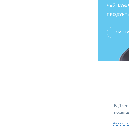
ЧАЙ, КОФ
ПРОДУКТ
СМОТР
В Древ
посвящ
(камел
Читать в
тонизи