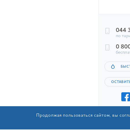
Интерн
достав
044 
по тар
На наш
0 80
себя, 
беспла
Черны
боль
БЫС
Зеле
горя
ОСТАВИТ
Травя
пить
Фрук
напи
Аром
Продолжая пользоваться сайтом, вы согл
иску
берг