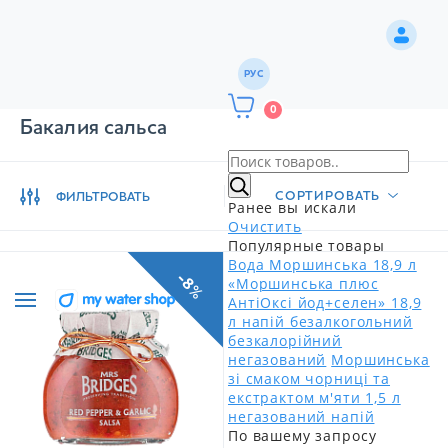
РУС
0
Бакалия сальса
СОРТИРОВАТЬ
ФИЛЬТРОВАТЬ
Ранее вы искали
Очистить
Популярные товары
Вода Моршинська 18,9 л
-8%
«Моршинська плюс
АнтіОксі йод+селен» 18,9
л напій безалкогольний
безкалорійний
негазований
Моршинська
зі смаком чорниці та
екстрактом м'яти 1,5 л
негазований напій
По вашему запросу