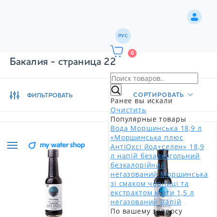
РУС
0
Бакалия - страница 22
СОРТИРОВАТЬ
ФИЛЬТРОВАТЬ
Ранее вы искали
Очистить
Популярные товары
Вода Моршинська 18,9 л
«Моршинська плюс
АнтіОксі йод+селен» 18,9
л напій безалкогольний
безкалорійний
негазований
Моршинська
зі смаком чорниці та
екстрактом м'яти 1,5 л
негазований напій
По вашему запросу