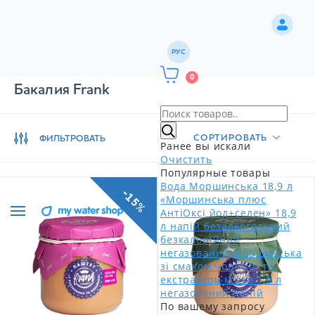
РУС
0
Бакалия Frank
СОРТИРОВАТЬ
ФИЛЬТРОВАТЬ
Ранее вы искали
Очистить
Популярные товары
Вода Моршинська 18,9 л
-15%
«Моршинська плюс
АнтіОксі йод+селен» 18,9
л напій безалкогольний
безкалорійний
негазований
Моршинська
зі смаком чорниці та
екстрактом м'яти 1,5 л
негазований напій
По вашему запросу