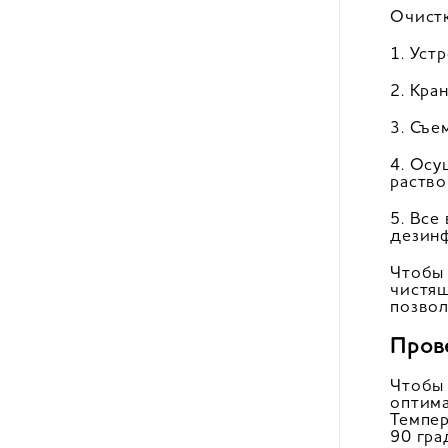
Очистк
1. Уст
2. Кра
3. Съе
4. Осу
раство
5. Все
дезин
Чтобы 
чистящ
позвол
Пров
Чтоб
оптима
Темпер
90 гра