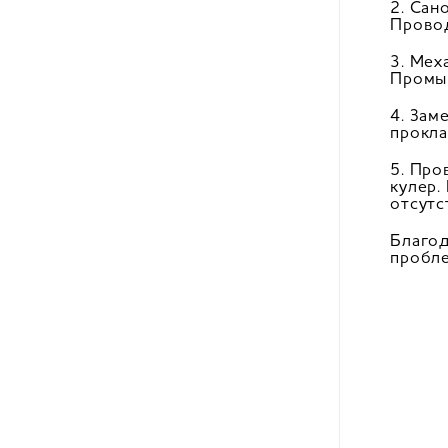
2. Сан
Провод
3. Мех
Промыв
4. Зам
прокла
5. Про
кулер.
отсутс
Благод
пробле