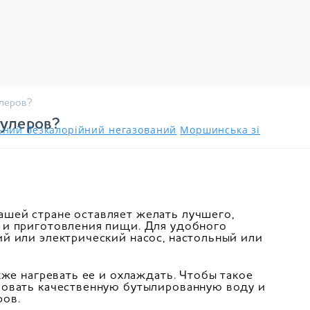
улеров?
кулеров?
льний безкалорійний негазований
Моршинська зі
шей стране оставляет желать лучшего,
 и приготовления пищи. Для удобного
й или электрический насос, настольный или
кже нагревать ее и охлаждать. Чтобы такое
зовать качественную бутылированную воду и
ров.