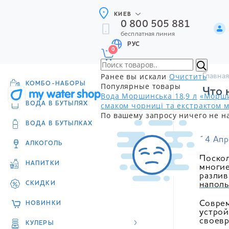
КИЕВ
0 800 505 881
бесплатная линия
РУС
0
Ранее вы искали
Очистить
Главная
КОМБО-НАБОРЫ
Популярные товары
Что 
Вода Моршинська 18,9 л
«Морши
смаком чорниці та екстрактом м
ВОДА В БУТЫЛЯХ
По вашему запросу ничего не н
ВОДА В БУТЫЛКАХ
14 Апр
АЛКОГОЛЬ
Поскол
НАПИТКИ
многие
разлив
СКИДКИ
наполь
Соврем
НОВИНКИ
устрой
своевр
КУЛЕРЫ