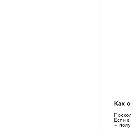
Как 
Поскол
Если в
– полу