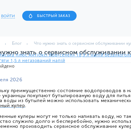
ВОЙТИ
БЫСТРЫЙ ЗАКАЗ
Блог
Что нужно знать о сервисном обслуживании к
нужно знать о сервисном обслуживании 
нська плюс АнтіОксі йод+селен» 18,9 л напій безалкого
'яти 1,5 л негазований напій
айдено
еля 2026
ьку преимущественно состояние водопроводов в на
 украинцы покупают бутылированую воду для питья
а воды из бутылей можно использовать механически
ный кулер
.
енные кулеры могут не только наливать воду, но та
ство служило долго и бесперебойно, нужно исполь
еменно производить сервисное обслуживание куле