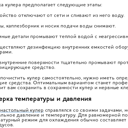
а кулера предполагает следующие этапы:
ройство отключают от сети и сливают из него воду.
ны, каплезборник и носик подачи воды снимают.
мные детали промывают теплой водой с неагрессив
ществляют дезинфекцию внутренних емкостей обор
рами.
 внутренние поверхности тщательно промывают про
фицирующее средство.
почистить кулер самостоятельно, нужно иметь опр
ие средства. Оптимальным вариантом станет профе
ит вам сохранить в сохранности кулер и нервные кле
ерка температуры и давления
ы
настольный кулер
справлялся со своими задачами, 
льное давление и температуру. Для равномерной по
атурный режим для охлаждения обычно составляет 
дусов.