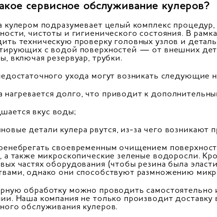
такое сервисное обслуживание кулеров?
а кулером подразумевает целый комплекс процедур,
ности, чистоты и гигиенического состояния. В рам
ить техническую проверку головных узлов и детал
тирующих с водой поверхностей — от внешних дета
ы, включая резервуар, трубки.
недостаточного ухода могут возникать следующие н
а нагревается долго, что приводит к дополнительны
дшается вкус воды;
новые детали кулера рвутся, из-за чего возникают п
ренебрегать своевременным очищением поверхносте
, а также микроскопические зеленые водоросли. Кро
вых частях оборудования (чтобы резина была эласт
вами, однако они способствуют размножению микр
рную обработку можно проводить самостоятельно и
ии. Наша компания не только производит доставку в
ного обслуживания кулеров.