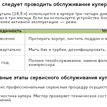
а следует проводить обслуживание кулер
утыль (18,9 л) используется в кулере три-четыре д
аз в три месяца. Если вы используете устройство б
менее активной эксплуатации — реже.
одичность
Чт
есячно
Протирать корпус, чистить поддон и к
вартально
Мыть бак и трубки, дезинфицировать,
Полное техобслуживание, замена филь
в год
компрессора.
вные этапы сервисного обслуживания ку
кс профессиональных сервисных процедур осущест
гностика кулера. Мастер проверяет техническое сос
нений.