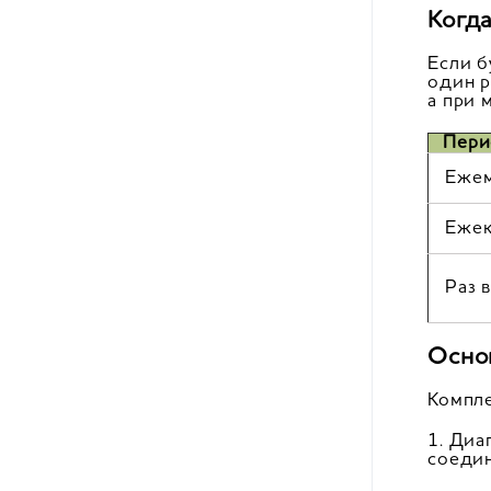
Когд
Если б
один р
а при 
Пери
Ежем
Ежек
Раз 
Осно
Компле
1. Диа
соеди