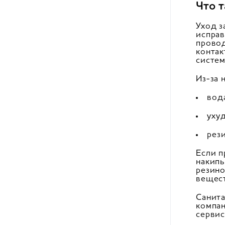
Что 
Уход з
исправ
провод
контак
систем
Из-за 
вод
уху
рези
Если п
накипь
резино
вещест
Санита
компан
сервис