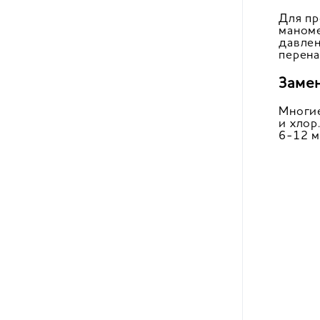
Для пр
маноме
давлен
перена
Замен
Многие
и хлор
6-12 м