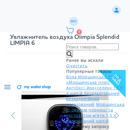
РУС
0
Увлажнитель воздуха Olimpia Splendid
LIMPIA 6
Ранее вы искали
Очистить
Популярные товары
ПОД
Вода Моршинська 18,9 л
ЗАКАЗ
«Моршинська плюс
АнтіОксі йод+селен» 18,9
л напій безалкогольний
безкалорійний
негазований
Моршинська
зі смаком чорниці та
екстрактом м'яти 1,5 л
негазований напій
По вашему запросу