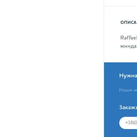
ОПИСА
Raffa
минда
Нужна
Наши м
Закаж