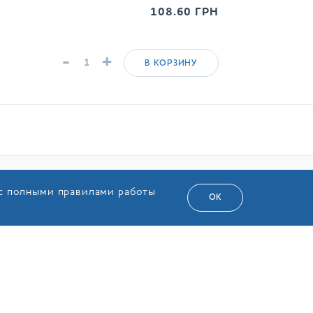
108.60
ГРН
-
+
В КОРЗИНУ
 с полными правилами работы
АТЕЛЯМ
СЕРВИС
ОК
ка
Оставить предложения для маркетинга
Политика конфиденциальности
торба
Правила использования