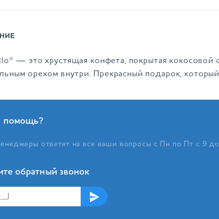
НИЕ
ello® — это хрустящая конфета, покрытая кокосовой
льным орехом внутри. Прекрасный подарок, который
 помощь?
енеджеры ответят на все ваши вопросы с Пн по Пт с 9 д
ите обратный звонок