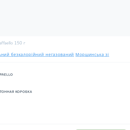
ffaello 150 г
льний безкалорійний негазований
Моршинська зі
FAELLO
ТОННАЯ КОРОБКА
.