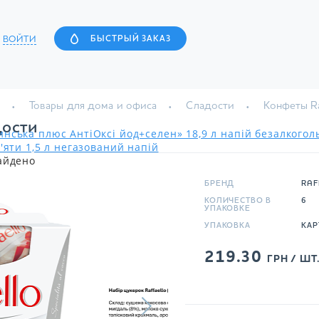
ВОЙТИ
БЫСТРЫЙ ЗАКАЗ
Товары для дома и офиса
Сладости
Конфеты Ra
дости
нська плюс АнтіОксі йод+селен» 18,9 л напій безалкого
'яти 1,5 л негазований напій
айдено
БРЕНД
RAF
КОЛИЧЕСТВО В
6
УПАКОВКЕ
УПАКОВКА
КАР
219.30
ГРН / ШТ