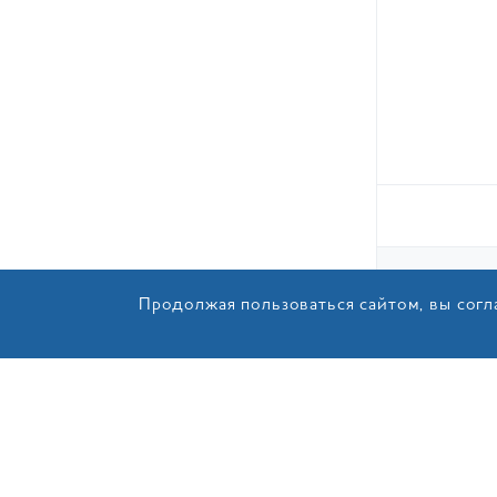
466.50
ГРН
+
В КОРЗИНУ
Продолжая пользоваться сайтом, вы согл
044 
по тар
0 80
беспла
БЫС