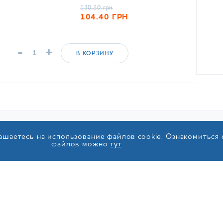
130.20
грн
104.40
ГРН
-
+
В КОРЗИНУ
ашаетесь на использование файлов cookie. Ознакомиться
390 88 08
О КОМПАНИИ
ПОКУП
файлов можно
тут
ифам оператора
Про нас
Достав
0 505 881
тная линия
Новости
Оплата
ТРЫЙ ЗАКАЗ
Блог
Зелена 