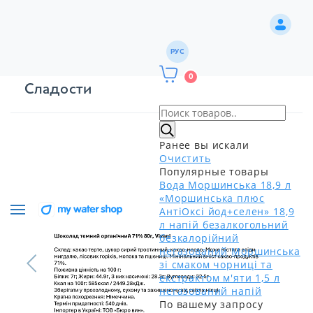
РУС
0
Сладости
Ранее вы искали
Очистить
Популярные товары
Вода Моршинська 18,9 л
«Моршинська плюс
АнтіОксі йод+селен» 18,9
л напій безалкогольний
безкалорійний
негазований
Моршинська
зі смаком чорниці та
екстрактом м'яти 1,5 л
негазований напій
По вашему запросу