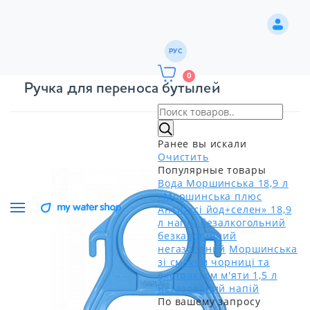
РУС
0
Ручка для переноса бутылей
Ранее вы искали
Очистить
Популярные товары
Вода Моршинська 18,9 л
«Моршинська плюс
АнтіОксі йод+селен» 18,9
л напій безалкогольний
безкалорійний
негазований
Моршинська
зі смаком чорниці та
екстрактом м'яти 1,5 л
негазований напій
По вашему запросу