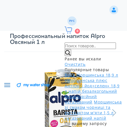
РУС
0
Профессиональный напиток Alpro
Овсяный 1 л
Ранее вы искали
Очистить
Популярные товары
Вода Моршинська 18,9 л
«Моршинська плюс
АнтіОксі йод+селен» 18,9
л напій безалкогольний
безкалорійний
негазований
Моршинська
зі смаком чорниці та
екстрактом м'яти 1,5 л
негазований напій
По вашему запросу