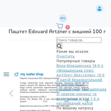
РУС
0
Паштет Edouard Artzner с вишней 100 г
Ранее вы искали
Очистить
Популярные товары
Вода Моршинська 18,9 л
«Моршинська плюс
АнтіОксі йод+селен» 18,9
л напій безалкогольний
безкалорійний
негазований
Моршинська
зі смаком чорниці та
екстрактом м'яти 1,5 л
негазований напій
По вашему запросу