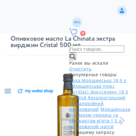
РУС
0
Оливковое масло La Chinata экстра
вирджин Cristal 500 мл
Ранее вы искали
Очистить
Популярные товары
Вода Моршинська 18,9 л
«Моршинська плюс
АнтіОксі йод+селен» 18,9
л напій безалкогольний
безкалорійний
негазований
Моршинська
зі смаком чорниці та
екстрактом м'яти 1,5 л
негазований напій
По вашему запросу