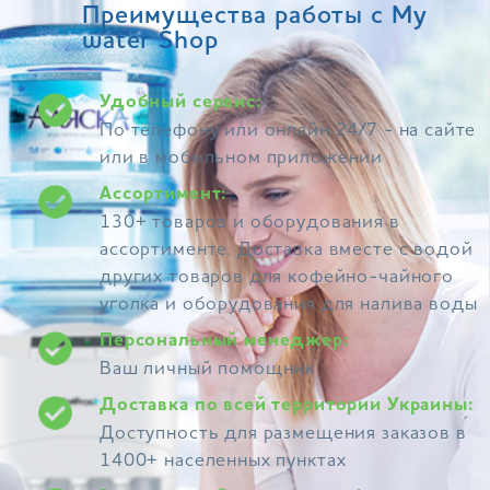
Преимущества работы с My
water Shop
Удобный сервис:
По телефону или онлайн 24/7 - на сайте
или в мобильном приложении
Ассортимент:
130+ товаров и оборудования в
ассортименте. Доставка вместе с водой
других товаров для кофейно-чайного
уголка и оборудования для налива воды
Персональный менеджер:
Ваш личный помощник
Доставка по всей территории Украины:
Доступность для размещения заказов в
1400+ населенных пунктах