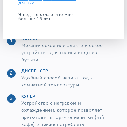
ДОСТАВКА ВОДЫ В ОФИС
данных
Я подтверждаю, что мне
В ассортименте сервиса доставки My Water
больше 16 лет
Shop присутствует широкий выбор
оборудования для налива воды
ПОМПА
Механическое или электрическое
устройство для налива воды из
бутыли
ДИСПЕНСЕР
Удобный способ налива воды
комнатной температуры
КУЛЕР
Устройство с нагревом и
охлаждением, которое позволяет
приготовить горячие напитки (чай,
кофе), а также потреблять