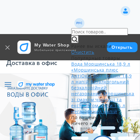
РУС
My Water Shop
Ранее вы искали
Открыть
Мобильное приложение
Очистить
Популярные товары
Доставка в офис
Вода Моршинська 18,9 л
«Моршинська плюс
АнтіОксі йод+селен» 18,9
л напій безалкогольний
безкалорійний
негазований
Моршинська
зі смаком чорниці та
екстрактом м'яти 1,5 л
негазований напій
По вашему запросу
ничего не найдено