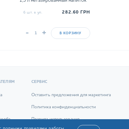
1,5 л негазированный напиток
282.60
ГРН
6 шт. в уп.
-
+
В КОРЗИНУ
АТЕЛЯМ
СЕРВИС
ка
Оставить предложения для маркетинга
Политика конфиденциальности
торба
Правила использования
 с полными правилами работы