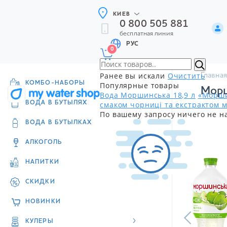
КИЕВ
0 800 505 881
бесплатная линия
РУС
0
Ранее вы искали
Очистить
Главная
КОМБО-НАБОРЫ
Популярные товары
Морш
Вода Моршинська 18,9 л
«Морши
смаком чорниці та екстрактом м
ВОДА В БУТЫЛЯХ
По вашему запросу ничего не н
ВОДА В БУТЫЛКАХ
АЛКОГОЛЬ
НАПИТКИ
СКИДКИ
НОВИНКИ
КУЛЕРЫ