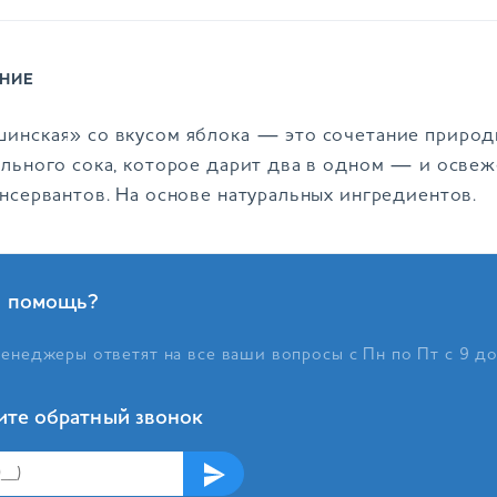
НИЕ
инская» со вкусом яблока — это сочетание приро
ального сока, которое дарит два в одном — и освеже
онсервантов. На основе натуральных ингредиентов.
 помощь?
енеджеры ответят на все ваши вопросы с Пн по Пт с 9 д
ите обратный звонок