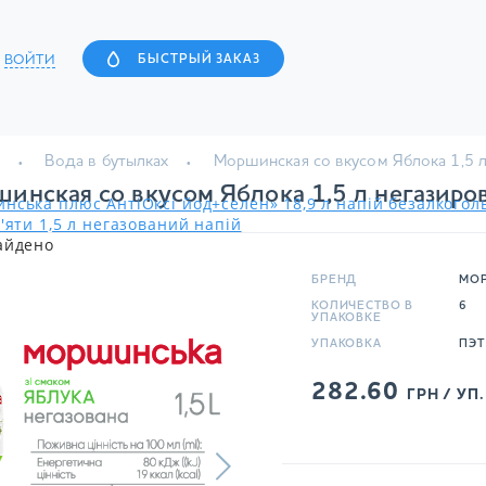
ВОЙТИ
БЫСТРЫЙ ЗАКАЗ
Вода в бутылках
Моршинская со вкусом Яблока 1,5 
инская со вкусом Яблока 1,5 л негазиро
нська плюс АнтіОксі йод+селен» 18,9 л напій безалкого
'яти 1,5 л негазований напій
айдено
БРЕНД
МО
КОЛИЧЕСТВО В
6
УПАКОВКЕ
УПАКОВКА
ПЭТ
282.60
ГРН / УП.