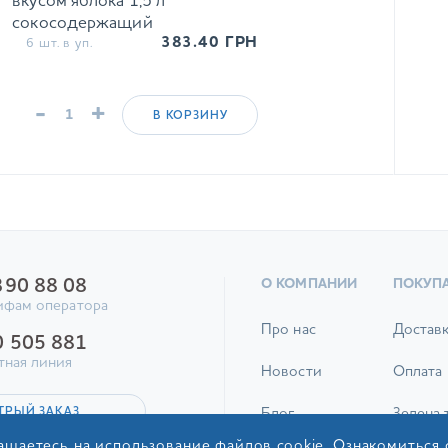
вкусом яблока 1,5 л
сокосодержащий
383.40
ГРН
6 шт. в уп.
среднегазированный напиток
-
+
В КОРЗИНУ
390 88 08
О КОМПАНИИ
ПОКУП
ифам оператора
Про нас
Достав
0 505 881
тная линия
Новости
Оплата
ТРЫЙ ЗАКАЗ
Блог
Зелена 
ашаетесь на использование файлов cookie. Ознакомиться