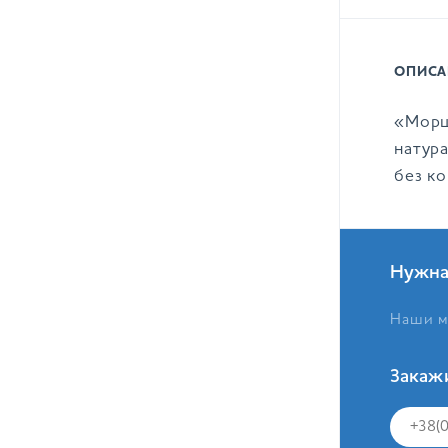
ОПИСА
«Морш
натур
без к
Нужна
Наши м
Закаж