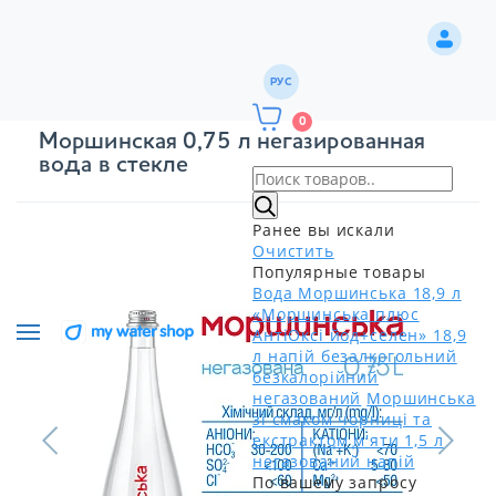
РУС
0
Моршинская 0,75 л негазированная
вода в стекле
Ранее вы искали
Очистить
Популярные товары
Вода Моршинська 18,9 л
«Моршинська плюс
АнтіОксі йод+селен» 18,9
л напій безалкогольний
безкалорійний
негазований
Моршинська
зі смаком чорниці та
екстрактом м'яти 1,5 л
негазований напій
По вашему запросу