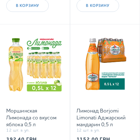
В КОРЗИНУ
В КОРЗИНУ
Моршинская
Лимонад Borjomi
Лимонада со вкусом
Limonati Аджарский
яблока 0,5 л
мандарин 0,5 л
12 шт. в уп.
12 шт. в уп.
сокосодержащий
сильногазированный
среднегазированный
напиток
392.40
ГРН
1152.00
ГРН