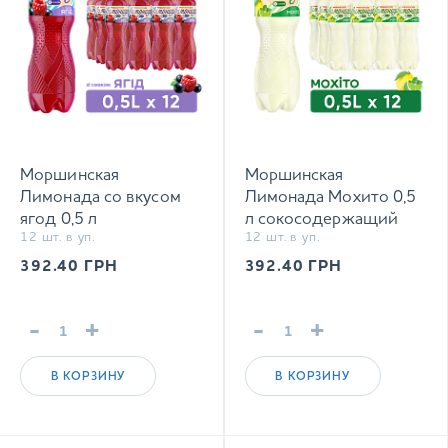
Моршинская
Моршинская
Лимонада со вкусом
Лимонада Мохито 0,5
ягод 0,5 л
л сокосодержащий
12 шт. в уп.
12 шт. в уп.
сокосодержащий
среднегазированный
среднегазированный
напиток
392.40
ГРН
392.40
ГРН
напиток
-
+
-
+
В КОРЗИНУ
В КОРЗИНУ