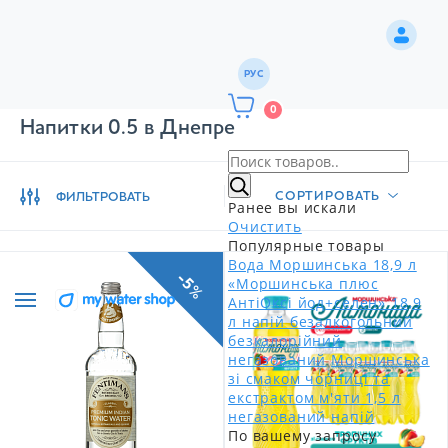
РУС
0
Напитки 0.5 в Днепре
СОРТИРОВАТЬ
ФИЛЬТРОВАТЬ
Ранее вы искали
Очистить
Популярные товары
Вода Моршинська 18,9 л
-5%
«Моршинська плюс
АнтіОксі йод+селен» 18,9
л напій безалкогольний
безкалорійний
негазований
Моршинська
зі смаком чорниці та
екстрактом м'яти 1,5 л
негазований напій
По вашему запросу