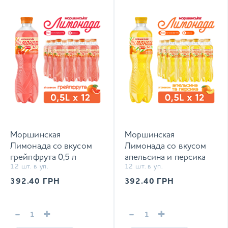
Моршинская
Моршинская
Лимонада со вкусом
Лимонада со вкусом
грейпфрута 0,5 л
апельсина и персика
12 шт. в уп.
12 шт. в уп.
сокосодержащий
0,5 л сокосодержащий
среднегазированный
среднегазированный
392.40
ГРН
392.40
ГРН
напиток
напиток
-
+
-
+