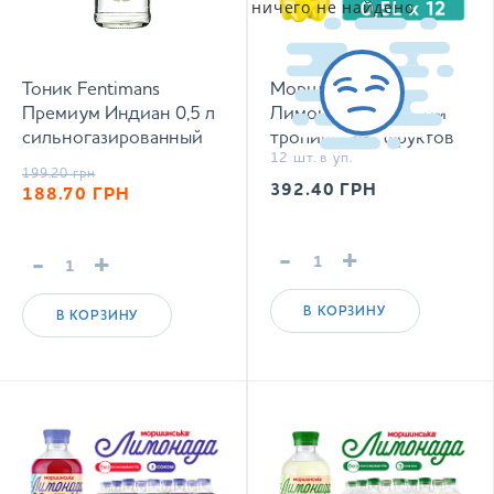
ничего не найдено
Тоник Fentimans
Моршинская
Премиум Индиан 0,5 л
Лимонада со вкусом
сильногазированный
тропических фруктов
12 шт. в уп.
напиток
0,5 л сокосодержащий
199.20
грн
среднегазированный
392.40
ГРН
188.70
ГРН
напиток
-
+
-
+
В КОРЗИНУ
В КОРЗИНУ