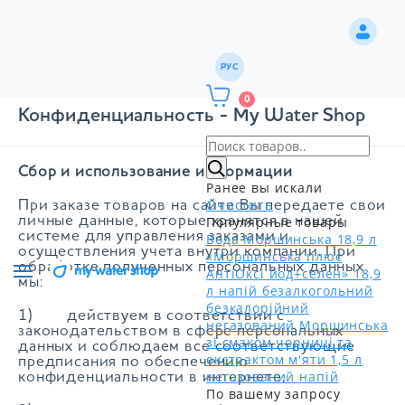
РУС
0
Конфиденциальность - My Water Shop
Сбор и использование информации
Ранее вы искали
Очистить
При заказе товаров на сайте Вы передаете свои
Популярные товары
личные данные, которые хранятся в нашей
системе для управления заказами и
Вода Моршинська 18,9 л
осуществления учета внутри компании. При
«Моршинська плюс
обработке полученных персональных данных
АнтіОксі йод+селен» 18,9
мы:
л напій безалкогольний
безкалорійний
1) действуем в соответствии с
негазований
Моршинська
законодательством в сфере персональных
зі смаком чорниці та
данных и соблюдаем все соответствующие
екстрактом м'яти 1,5 л
предписания по обеспечению
негазований напій
конфиденциальности в интернете;
По вашему запросу