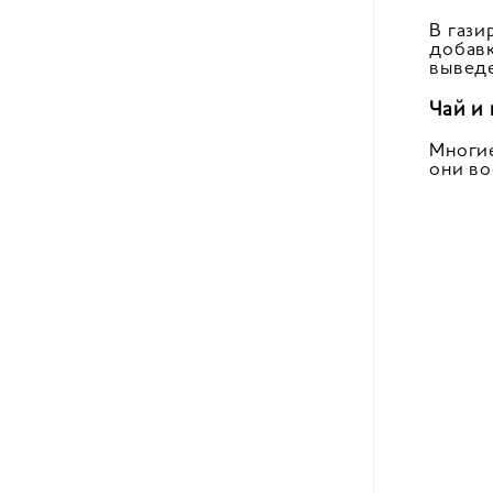
В гази
добавк
выведе
Чай и
Многие
они во