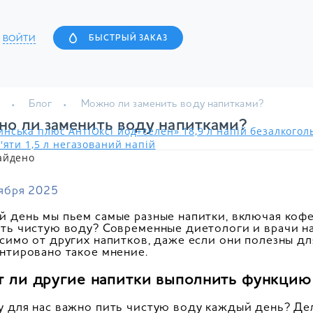
ВОЙТИ
БЫСТРЫЙ ЗАКАЗ
Блог
Можно ли заменить воду напитками?
о ли заменить воду напитками?
нська плюс АнтіОксі йод+селен» 18,9 л напій безалкого
'яти 1,5 л негазований напій
айдено
ября 2025
 день мы пьем самые разные напитки, включая кофе, 
ть чистую воду? Современные диетологи и врачи н
симо от других напитков, даже если они полезны дл
нтировано такое мнение.
т ли другие напитки выполнить функцию
 для нас важно пить чистую воду каждый день? Дело