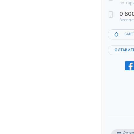
по тар
0 80
беспла
БЫС
ОСТАВИТ