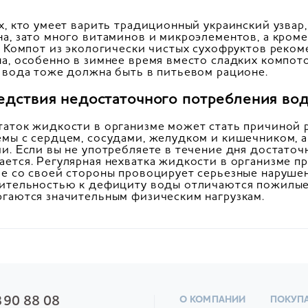
х, кто умеет варить традиционный украинский узвар,
а, зато много витаминов и микроэлементов, а кроме
. Компот из экологически чистых сухофруктов реком
а, особенно в зимнее время вместо сладких компото
 вода тоже должна быть в питьевом рационе.
едствия недостаточного потребления во
аток жидкости в организме может стать причиной р
мы с сердцем, сосудами, желудком и кишечником, 
и. Если вы не употребляете в течение дня достаточ
ется. Регулярная нехватка жидкости в организме 
е со своей стороны провоцирует серьезные нарушен
ительностью к дефициту воды отличаются пожилые 
гаются значительным физическим нагрузкам.
390 88 08
О КОМПАНИИ
ПОКУП