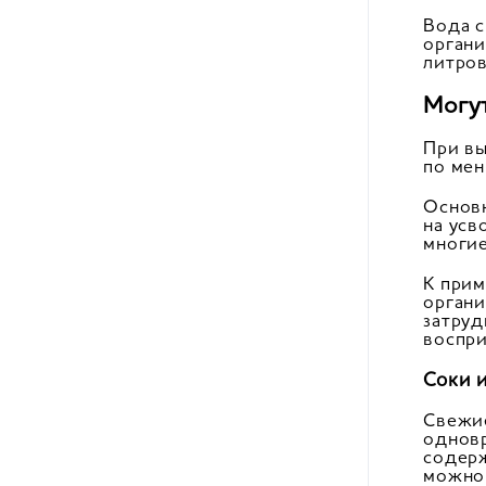
Вода 
органи
литров
Могу
При вы
по мен
Основн
на усв
многие
К прим
органи
затруд
воспри
Соки 
Свежие
одновр
содерж
можно 