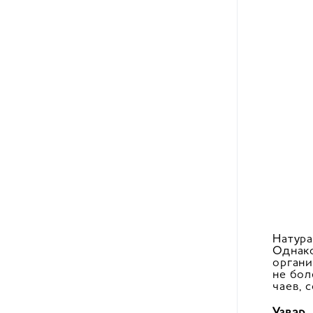
Натура
Однако
органи
не бол
чаев, 
Узвар