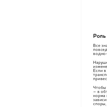
Роль
Все зн
повсед
водно-
Наруше
измене
Если в
трансп
привес
Чтобы
– в об
норма 
зависи
споры,