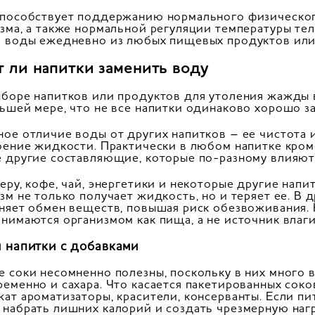
способствует поддержанию нормального физическог
зма, а также нормальной регуляции температуры те
 воды ежедневно из любых пищевых продуктов или
т ли напитки заменить воду
боре напитков или продуктов для утоления жажды
ьшей мере, что не все напитки одинаково хорошо з
ое отличие воды от других напитков – ее чистота и
оение жидкости. Практически в любом напитке кроме
 другие составляющие, которые по-разному влияют
еру, кофе, чай, энергетики и некоторые другие нап
зм не только получает жидкость, но и теряет ее. В 
няет обмен веществ, повышая риск обезвоживания. 
нимаются организмом как пища, а не источник влаг
и напитки с добавками
 соки несомненно полезны, поскольку в них много 
еменно и сахара. Что касается пакетированных соков
ат ароматизаторы, красители, консерванты. Если пит
набрать лишних калорий и создать чрезмерную наг