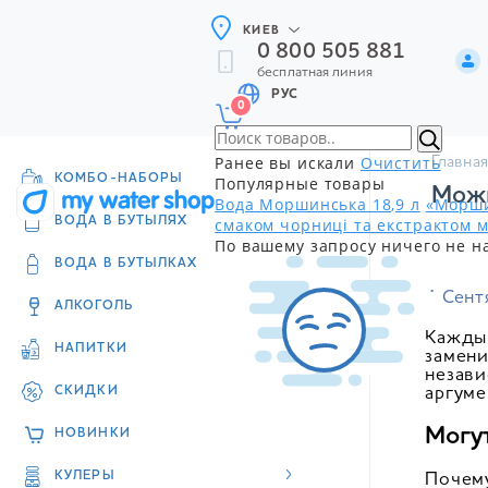
КИЕВ
0 800 505 881
бесплатная линия
РУС
0
Ранее вы искали
Очистить
Главная
КОМБО-НАБОРЫ
Популярные товары
Можн
Вода Моршинська 18,9 л
«Морши
смаком чорниці та екстрактом м
ВОДА В БУТЫЛЯХ
По вашему запросу ничего не н
ВОДА В БУТЫЛКАХ
4 Сент
АЛКОГОЛЬ
Каждый
НАПИТКИ
замени
незави
СКИДКИ
аргуме
Могу
НОВИНКИ
КУЛЕРЫ
Почему