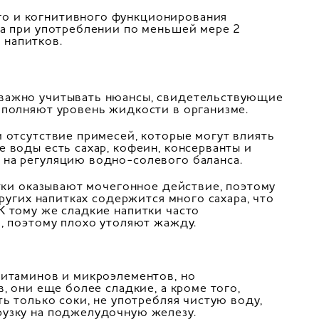
о и когнитивного функционирования
ла при употреблении по меньшей мере 2
 напитков.
 важно учитывать нюансы, свидетельствующие
аполняют уровень жидкости в организме.
 отсутствие примесей, которые могут влиять
 воды есть сахар, кофеин, консерванты и
 на регуляцию водно-солевого баланса.
итки оказывают мочегонное действие, поэтому
других напитках содержится много сахара, что
К тому же сладкие напитки часто
и, поэтому плохо утоляют жажду.
витаминов и микроэлементов, но
, они еще более сладкие, а кроме того,
ь только соки, не употребляя чистую воду,
рузку на поджелудочную железу.