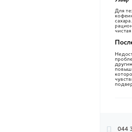
Для те
кофеин
сахара
рацион
чистая
Посл
Недост
пробле
другим
повыша
которо
чувств
подвер
044 