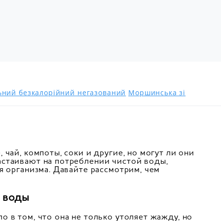
льний безкалорійний негазований
Моршинська зі
чай, компоты, соки и другие, но могут ли они
астаивают на потреблении чистой воды,
я организма. Давайте рассмотрим, чем
 воды
 в том, что она не только утоляет жажду, но