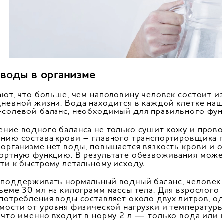
 воды в организме
ают, что больше, чем наполовину человек состоит из
невной жизни. Вода находится в каждой клетке наше
солевой баланс, необходимый для правильного фун
ние водного баланса не только сушит кожу и пров
нию состава крови – главного транспортировщика п
 организме нет воды, повышается вязкость крови и
ортную функцию. В результате обезвоживания може
ти к быстрому летальному исходу.
 поддерживать нормальный водный баланс, человек
ъеме 30 мл на килограмм массы тела. Для взрослог
потребления воды составляет около двух литров, о
мости от уровня физической нагрузки и температу
 что именно входит в норму 2 л — только вода или