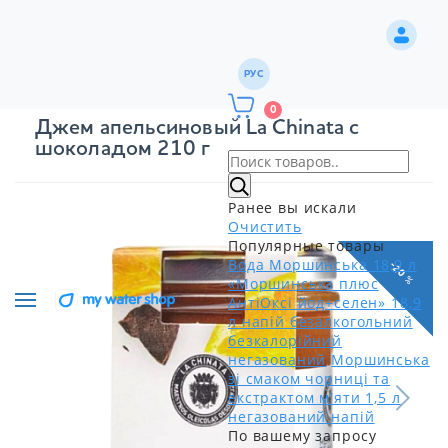
РУС
0
Джем апельсиновый La Chinata с
шоколадом 210 г
Ранее вы искали
Очистить
Популярные товары
Вода Моршинська 18,9 л
-20 %
«Моршинська плюс
АнтіОксі йод+селен» 18,9
л напій безалкогольний
безкалорійний
негазований
Моршинська
зі смаком чорниці та
екстрактом м'яти 1,5 л
негазований напій
По вашему запросу