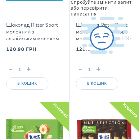
Спробуйте змінити запит
або перевірити
написання
Шоколад Ritter Sport
Шоколад Ritter Sport
молочний з
молочний з кокосово-
альпійським молоком
молочним кремом 100
100 г
г
120.90
ГРН
120.90
ГРН
-
+
-
+
В КОШИК
В КОШИК
НОВИНКА
НОВИНКА