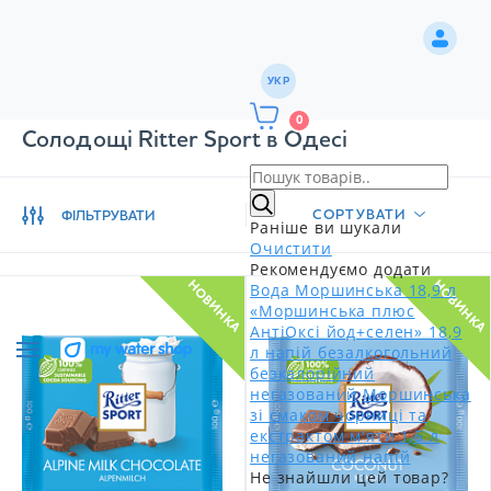
УКР
0
Солодощі Ritter Sport в Одесі
СОРТУВАТИ
ФІЛЬТРУВАТИ
Раніше ви шукали
Очистити
Рекомендуємо додати
НОВИНКА
НОВИНКА
Вода Моршинська 18,9 л
«Моршинська плюс
АнтіОксі йод+селен» 18,9
л напій безалкогольний
безкалорійний
негазований
Моршинська
зі смаком чорниці та
екстрактом м'яти 1,5 л
негазований напій
Не знайшли цей товар?