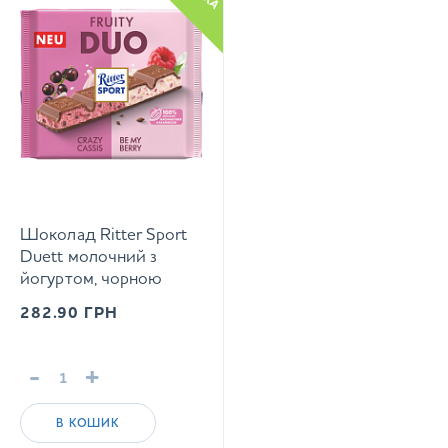
Шоколад Ritter Sport
Duett молочний з
йогуртом, чорною
смородиною, малиною
282.90
ГРН
та рисовими
пластівцями 218 г
-
+
В КОШИК